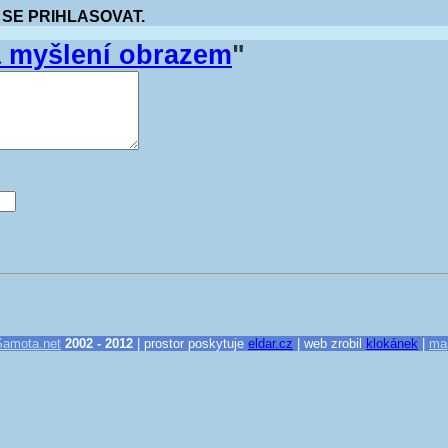
 SE PRIHLASOVAT.
a myšlení obrazem
"
Samota.net
2002 - 2012
| prostor poskytuje
eldar.cz
| web zrobil
klokánek
|
ma