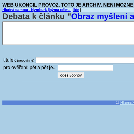
WEB UKONCIL PROVOZ. TOTO JE ARCHIV. NENI MOZNE
Hlučná samota - Nymburk jinýma očima
|
lidé
|
Debata k článku "
Obraz myšlení 
titulek
:
(nepovinné)
pro ověření: pět a pět je...
©
Hlucna