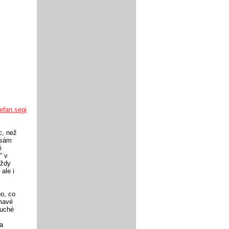
efan.segi
c, než
e sám
é
“ v
vždy
ale i
o, co
ímavé
duché
a