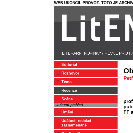
WEB UKONCIL PROVOZ. TOTO JE ARCHIV
Editorial
Ob
Rozhovor
Pet
Téma
Recenze
Scéna
prof
- kulturní přehled
pub
FF a
Umění
Události redakcí
zaznamenané