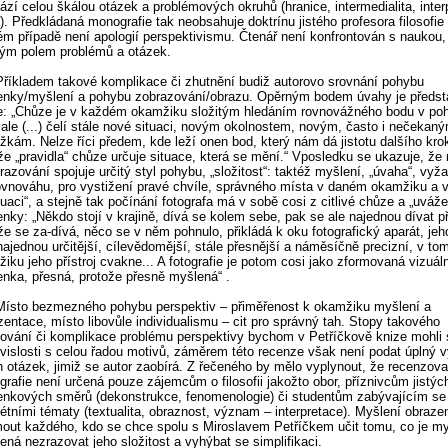
ází celou škálou otázek a problémových okruhů (hranice, intermedialita, inter
). Předkládaná monografie tak neobsahuje doktrínu jistého profesora filosofie
m případě není apologií perspektivismu. Čtenář není konfrontován s naukou,
tým polem problémů a otázek.
Příkladem takové komplikace či zhutnění budiž autorovo srovnání pohybu
nky/myšlení a pohybu zobrazování/obrazu. Opěrným bodem úvahy je předst
: „Chůze je v každém okamžiku složitým hledáním rovnovážného bodu v po
 ale (...) čelí stále nové situaci, novým okolnostem, novým, často i nečekan
žkám. Nelze říci předem, kde leží onen bod, který nám dá jistotu dalšího kro
že „pravidla“ chůze určuje situace, která se mění.“ Vposledku se ukazuje, že
razování spojuje určitý styl pohybu, „složitost“: taktéž myšlení, „úvaha“, vyža
ovnováhu, pro vystižení pravé chvíle, správného místa v daném okamžiku a 
tuaci“, a stejně tak počínání fotografa má v sobě cosi z citlivé chůze a „uváž
nky: „Někdo stojí v krajině, dívá se kolem sebe, pak se ale najednou dívat p
že se za-dívá, něco se v něm pohnulo, přikládá k oku fotografický aparát, je
najednou určitější, cílevědomější, stále přesnější a náměsíčně precizní, v to
iku jeho přístroj cvakne... A fotografie je potom cosi jako zformovaná vizuál
nka, přesná, protože přesně myšlená“ .
Místo bezmezného pohybu perspektiv – přiměřenost k okamžiku myšlení a
zentace, místo libovůle individualismu – cit pro správný tah. Stopy takového
ování či komplikace problému perspektivy bychom v Petříčkově knize mohli 
vislosti s celou řadou motivů, záměrem této recenze však není podat úplný v
 otázek, jimiž se autor zaobírá. Z řečeného by mělo vyplynout, že recenzov
rafie není určená pouze zájemcům o filosofii jakožto obor, příznivcům jistýc
nkových směrů (dekonstrukce, fenomenologie) či studentům zabývajícím se
étními tématy (textualita, obraznost, význam – interpretace). Myšlení obra
out každého, kdo se chce spolu s Miroslavem Petříčkem učit tomu, co je my
ná nezrazovat jeho složitost a vyhýbat se simplifikaci.