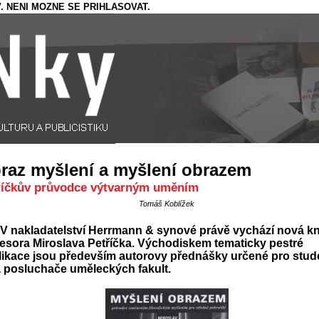
. NENI MOZNE SE PRIHLASOVAT.
raz myšlení a myšlení obrazem
říčkův průvodce výtvarným uměním
Tomáš Koblížek
V nakladatelství Herrmann & synové právě vychází nová k
esora Miroslava Petříčka. Východiskem tematicky pestré
likace jsou především autorovy přednášky určené pro stud
 posluchače uměleckých fakult.