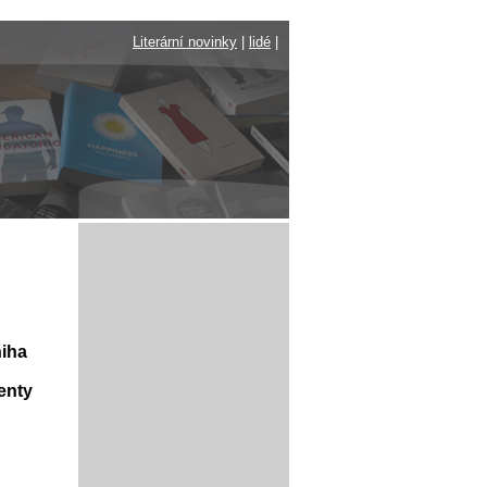
Literární novinky
|
lidé
|
niha
enty