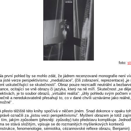
foto:
st
Na první pohled by se mohlo zdát, že jádrem recenzované monografie není ví
a jisté verze perspektivismu: „medializace“, (čili zobrazení, reprezentace) „j
t uskutečňující se skutečnosti“. Obraz pouze nezrcadlí neutrální a bezbarv
ance, ocitající se vně obrazu či jazyka, který na ně míří. Skutečnost „se děje
ektivách, je to soubor obrazů, „virtuální realita“: „úhly pohledu svým počtem 
ečně a neredukovatelně přesahují to, co v dané chvíli uznáváme jako reálné, 
možné“ .
A přesto těžiště této knihy spočívá v něčem jiném. Snad dokonce v opaku toh
právě označili za „jistou verzi perspektivismu“. Myšlení obrazem je totiž zaj
 tím, jakým způsobem (přesněji: způsoby) tuto představu komplikuje. Jedno
a se stává složitým, vpisuje se do rozmanitých myšlenkových kontextů
nstrukce, fenomenologie, sémiotika, cézannovské reflexe obrazu, Benjamin) 