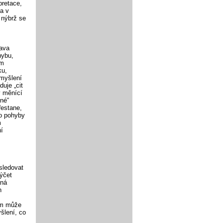
pretace,
 a v
 nýbrž se
ava
hybu,
ým
ku,
 myšlení
duje „cit
v měnící
ené“
řestane,
ho pohyby
m
ní
sledovat
ýčet
aná
h
zem může
šlení, co