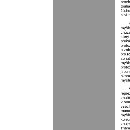
proch
touha
žádné
složi
myšle
chůze
který
překá
proto
a zob
pro r
se si
myšle
proto
jsou 
okamž
myšle
repre
zhutň
v sou
všech
monog
myšle
konkr
zaujm
zname