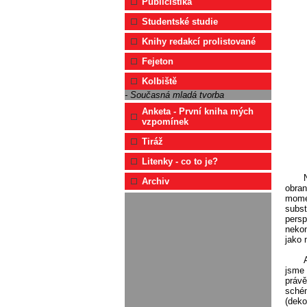
Publicistika
Studentské studie
Knihy redakcí prolistované
Fejeton
Kolbiště
- Současná mladá tvorba
Anketa - První kniha mých
vzpomínek
Tiráž
Litenky - co to je?
Archiv
obran
momen
subst
persp
nekon
jako 
jsme 
právě
schém
(deko