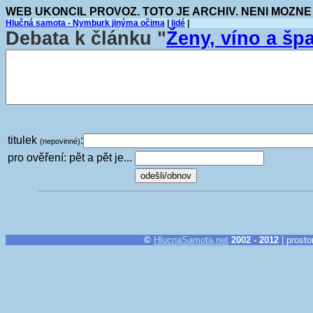
WEB UKONCIL PROVOZ. TOTO JE ARCHIV. NENI MOZNE
Hlučná samota - Nymburk jinýma očima
|
lidé
|
Debata k článku "
Ženy, víno a šp
titulek
:
(nepovinné)
pro ověření: pět a pět je...
©
HlucnaSamota.net
2002 - 2012
| prosto