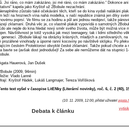
ů. Jsi ráno, co mám zakázáno, jsi mé ráno, co mám zakázáno.“ Dokonce ani
tativní“ kapela jako Kryštof už 2Bobule nezachrání.
Nenaplněno zůstalo také očekávání těch, kteří se do kina vydali nalákáni pla
m leží na hroznech vína nahá modelka, v naší republice známá jen díky své
onovému poprsí. Ve filmu se za hodinu a půl ani jednou neobjeví, takže pánov
zejí zklamaní. Druhá věc je, co vlastně plakát vypovídá o samotných 2Bob
Kdo ale nejde do kina hledat nový směr svého života, může být možná více 
jen. Návštěvnost je totiž vysoká jak mezi teenagery, tak i lidmi středního vě
í generací. 2Bobule lákají na obrázky krásných, mladých a zamilovaných, n
 prozářené vinohrady a úporné ranní kocoviny po návštěvě sklípku. Po přek
ajícím českém Protektorovi obvyklé české zklamání. Takže pokud chcete a 
 a bavte se (avšak dost jednoduše)! Za sebe ale nemůžeme dát na stupnici 1-
obule.
Agata Hauerová, Jan Dušek
2Bobule (2009, 94min)
Režie: Vlado Lanné
Hrají: Kryštof Hádek, Lukáš Langmajer, Tereza Voříšková
Tento text vyšel v časopise LitENky (Literární novinky), roč. 6, č. 2 (40), 19
(10. 11. 2009, 12:00, přidal uživatel
agata.
vytis
Debata k článku