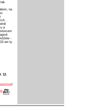
 tak
kátem, na
mu
é
ulích…
méně
ku a
a sluncem
vapivě
můžete -
10 ani ty
. 12.
hauerova
)
kni