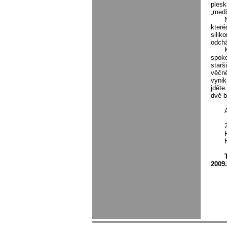
plesk
„medi
které
silik
odchá
spoko
starš
věčně
vynik
jděte
dvě b
2009.