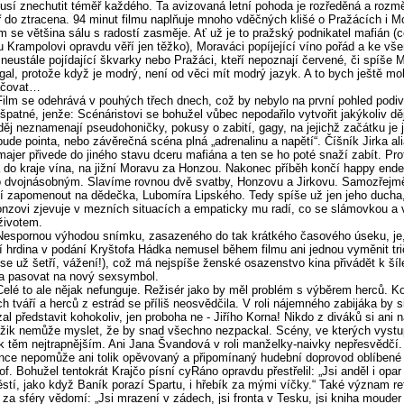
usí znechutit téměř každého. Ta avizovaná letní pohoda je rozředěná a rozm
 do ztracena. 94 minut filmu naplňuje mnoho vděčných klišé o Pražácích i M
m se většina sálu s radostí zasměje. Ať už je to pražský podnikatel mafián (
u Krampolovi opravdu věří jen těžko), Moraváci popíjející víno pořád a ke vš
neustále pojídající škvarky nebo Pražáci, kteří nepoznají červené, či spíše 
gal, protože když je modrý, není od věci mít modrý jazyk. A to bych ještě mo
ačovat…
Film se odehrává v pouhých třech dnech, což by nebylo na první pohled podiv
i špatné, jenže: Scénáristovi se bohužel vůbec nepodařilo vytvořit jakýkoliv d
děj neznamenají pseudohoničky, pokusy o zabití, gagy, na jejichž začátku je 
bude pointa, nebo závěrečná scéna plná „adrenalinu a napětí“. Číšník Jirka al
ajer přivede do jiného stavu dceru mafiána a ten se ho poté snaží zabít. Pr
 do kraje vína, na jižní Moravu za Honzou. Nakonec příběh končí happy ende
 dvojnásobným. Slavíme rovnou dvě svatby, Honzovu a Jirkovu. Samozřejm
 zapomenout na dědečka, Lubomíra Lipského. Tedy spíše už jen jeho ducha,
nzovi zjevuje v mezních situacích a empaticky mu radí, co se slámovkou a 
životem.
Nespornou výhodou snímku, zasazeného do tak krátkého časového úseku, je,
í hrdina v podání Kryštofa Hádka nemusel během filmu ani jednou vyměnit trič
 se už šetří, vážení!), což má nejspíše ženské osazenstvo kina přivádět k šíl
a pasovat na nový sexsymbol.
Celé to ale nějak nefunguje. Režisér jako by měl problém s výběrem herců. 
h tváří a herců z estrád se příliš neosvědčila. V roli nájemného zabijáka by s
al představit kohokoliv, jen proboha ne - Jiřího Korna! Nikdo z diváků si ani 
ik nemůže myslet, že by snad všechno nezpackal. Scény, ve kterých vystu
 k těm nejtrapnějším. Ani Jana Švandová v roli manželky-naivky nepřesvědčí.
ce nepomůže ani tolik opěvovaný a připomínaný hudební doprovod oblíbené
of. Bohužel tentokrát Krajčo písní cyRáno opravdu přestřelil: „Jsi anděl i opar 
těstí, jako když Baník porazí Spartu, i hřebík za mými víčky.“ Také význam re
 za sféry vědomí: „Jsi mrazení v zádech, jsi fronta v Tesku, jsi kniha mouder 