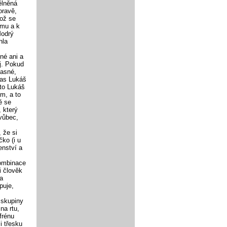
ělněná
oravě,
což se
emu a k
Modrý
hla
né ani a
ěj. Pokud
jasné,
ias Lukáš
oto Lukáš
m, a to
ě se
 který
vůbec,
 že si
ko (i u
enství a
Kombinace
i člověk
na
puje,
 skupiny
na rtu,
frénu
i třesku