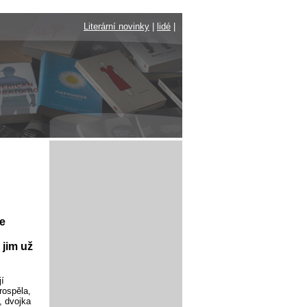
Literární novinky
|
lidé
|
e
 jim už
í
rospěla,
, dvojka