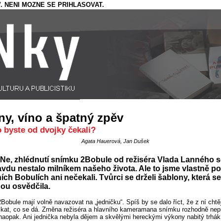
. NENI MOZNE SE PRIHLASOVAT.
ny, víno a špatný zpěv
o byste od dvojky čekali?
Agata Hauerová, Jan Dušek
Ne, zhlédnutí snímku 2Bobule od režiséra Vlada Lanného s
vdu nestalo milníkem našeho života. Ale to jsme vlastně po
ích Bobulích ani nečekali. Tvůrci se drželi šablony, která se
ou osvědčila.
2Bobule mají volně navazovat na „jedničku“. Spíš by se dalo říct, že z ní chtěj
skat, co se dá. Změna režiséra a hlavního kameramana snímku rozhodně nep
naopak. Ani jednička nebyla dějem a skvělými hereckými výkony nabitý trhák