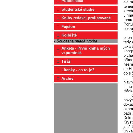
Publicistika
ale m
téměř
Studentské studie
který
Jiřím
Knihy redakcí prolistované
tomu 
Portu
Fejeton
pokr
Kolbiště
prior
- Současná mladá tvorba
tedy 
jaká 
Anketa - První kniha mých
Langm
vzpomínek
prchá
přímo
Tiráž
nesmí
se Ho
Litenky - co to je?
co s 
Archiv
hlavn
filmu
Hádk
novýc
dokáz
okamž
patří
Dokon
Kryšt
jsi š
uniká