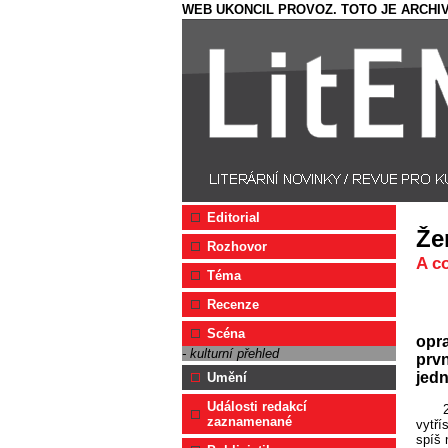
WEB UKONCIL PROVOZ. TOTO JE ARCHIV
Editorial
Že
Rozhovor
A c
Téma
Recenze
Scéna
opra
- kulturní přehled
prvn
jedn
Umění
Události redakcí
zaznamenané
vytří
spíš 