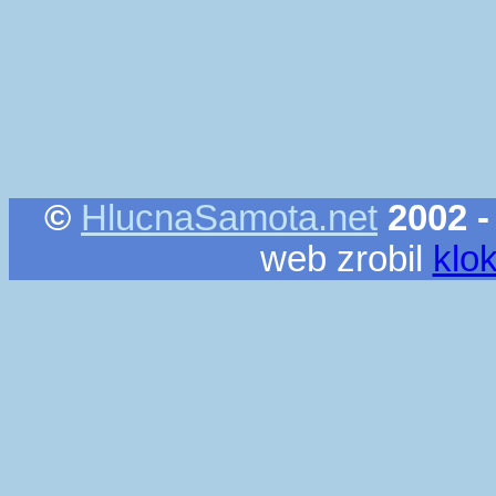
©
HlucnaSamota.net
2002 -
web zrobil
klo