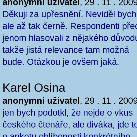
anonymní uživatel
, 29 . 11 . 200
Děkuji za upřesnění. Neviděl bych
ale až tak černě. Respondenti pře
jenom hlasovali z nějakého důvod
takže jistá relevance tam možná
bude. Otázkou je ovšem jaká.
Karel Osina
anonymní uživatel
, 29 . 11 . 200
jen bych podotkl, že nejde o vkus
českého čtenáře, ale diváka, jde to
o anketu oblíbenosti konkrétního