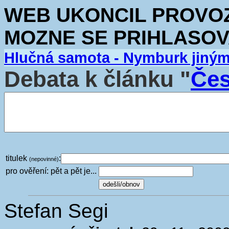
WEB UKONCIL PROVOZ.
MOZNE SE PRIHLASOV
Hlučná samota - Nymburk jiný
Debata k článku "
Čes
titulek
:
(nepovinné)
pro ověření: pět a pět je...
Stefan Segi