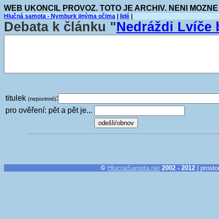
WEB UKONCIL PROVOZ. TOTO JE ARCHIV. NENI MOZNE
Hlučná samota - Nymburk jinýma očima
|
lidé
|
Debata k článku "
Nedráždi Lvíče
titulek
:
(nepovinné)
pro ověření: pět a pět je...
©
HlucnaSamota.net
2002 - 2012
| prosto