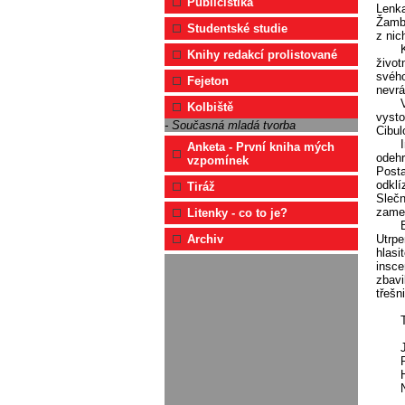
Publicistika
Lenka
Žambe
Studentské studie
z nic
Knihy redakcí prolistované
život
svého
Fejeton
nevrá
Kolbiště
vysto
- Současná mladá tvorba
Cibul
Anketa - První kniha mých
odehr
vzpomínek
Posta
odklí
Tiráž
Slečn
zame
Litenky - co to je?
Utrpe
Archiv
hlasi
insce
zbavi
třešn