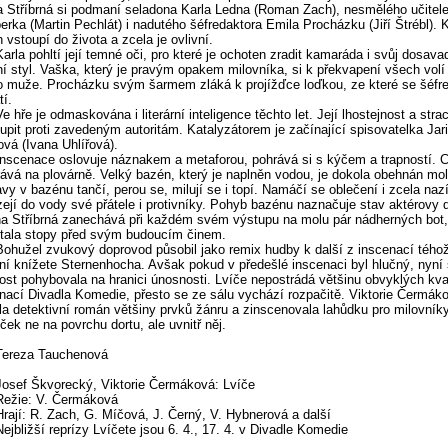
 Stříbrná si podmaní seladona Karla Ledna (Roman Zach), nesmělého učitel
rka (Martin Pechlát) i nadutého šéfredaktora Emila Procházku (Jiří Štrébl).
h vstoupí do života a zcela je ovlivní.
Karla pohltí její temné oči, pro které je ochoten zradit kamaráda i svůj dosava
ní styl. Vaška, který je pravým opakem milovníka, si k překvapení všech volí
 muže. Procházku svým šarmem zláká k projížďce loďkou, ze které se šéfre
tí.
Ve hře je odmaskována i literární inteligence těchto let. Její lhostejnost a stra
upit proti zavedeným autoritám. Katalyzátorem je začínající spisovatelka Jar
ová (Ivana Uhlířová).
Inscenace oslovuje náznakem a metaforou, pohrává si s kýčem a trapností. C
ává na plovárně. Velký bazén, který je naplněn vodou, je dokola obehnán mo
vy v bazénu tančí, perou se, milují se i topí. Namáčí se oblečení i zcela nazí
zejí do vody své přátele i protivníky. Pohyb bazénu naznačuje stav aktérovy 
a Stříbrná zanechává při každém svém výstupu na molu pár nádherných bot,
tala stopy před svým budoucím činem.
Bohužel zvukový doprovod působil jako remix hudby k další z inscenací téhož
ní knížete Sternenhocha. Avšak pokud v předešlé inscenaci byl hlučný, nyní
tost pohybovala na hranici únosnosti. Lvíče nepostrádá většinu obvyklých kval
nací Divadla Komedie, přesto se ze sálu vychází rozpačitě. Viktorie Čermák
la detektivní román většiny prvků žánru a zinscenovala lahůdku pro milovník
iček ne na povrchu dortu, ale uvnitř něj.
Tereza Tauchenová
Josef Škvorecký, Viktorie Čermáková: Lvíče
Režie: V. Čermáková
Hrají: R. Zach, G. Míčová, J. Černý, V. Hybnerová a další
Nejbližší reprízy Lvíčete jsou 6. 4., 17. 4. v Divadle Komedie