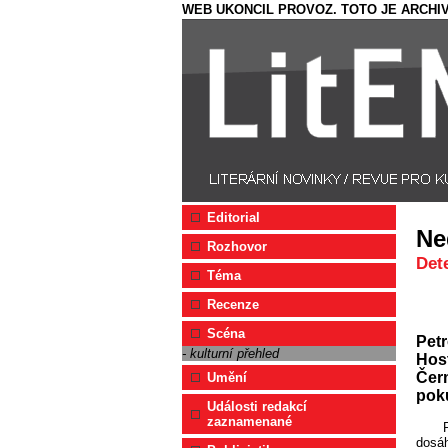
WEB UKONCIL PROVOZ. TOTO JE ARCHIV
Editorial
Ne
Rozhovor
Det
Téma
Recenze
Scéna
Petr
- kulturní přehled
Hos
Čerm
Umění
pok
Události redakcí
zaznamenané
dosáh