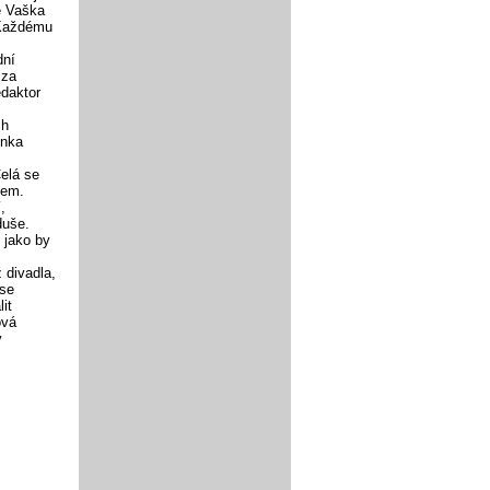
e Vaška
 Každému
dní
 za
daktor
ch
inka
elá se
lem.
,
duše.
 jako by
 divadla,
 se
it
ová
y