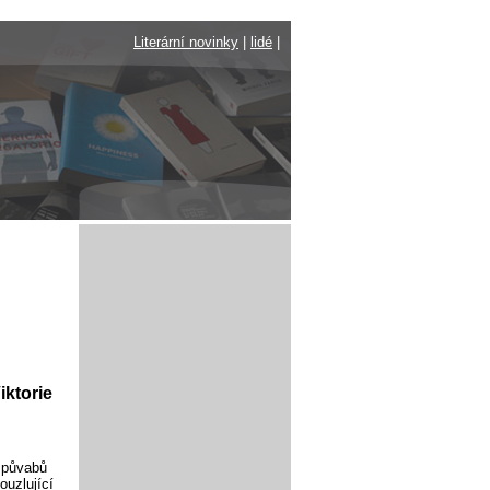
Literární novinky
|
lidé
|
ktorie
h půvabů
ouzlující