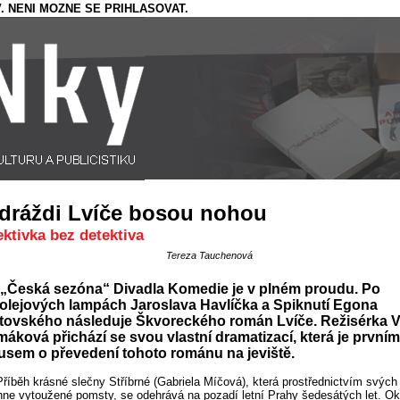
. NENI MOZNE SE PRIHLASOVAT.
dráždi Lvíče bosou nohou
ektivka bez detektiva
Tereza Tauchenová
„Česká sezóna“ Divadla Komedie je v plném proudu. Po
olejových lampách Jaroslava Havlíčka a Spiknutí Egona
tovského následuje Škvoreckého román Lvíče. Režisérka Vi
áková přichází se svou vlastní dramatizací, která je prvním
usem o převedení tohoto románu na jeviště.
Příběh krásné slečny Stříbrné (Gabriela Míčová), která prostřednictvím svýc
ne vytoužené pomsty, se odehrává na pozadí letní Prahy šedesátých let. Ok