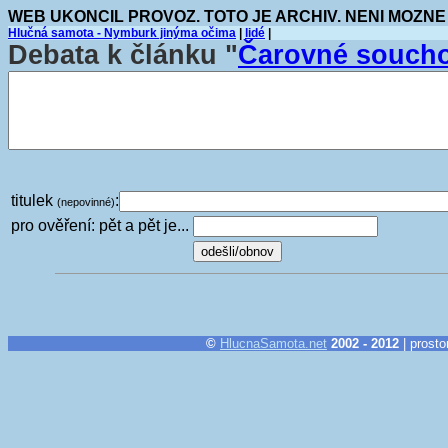
WEB UKONCIL PROVOZ. TOTO JE ARCHIV. NENI MOZNE
Hlučná samota - Nymburk jinýma očima
|
lidé
|
Debata k článku "
Čarovné soucho
titulek
:
(nepovinné)
pro ověření: pět a pět je...
©
HlucnaSamota.net
2002 - 2012
| prosto