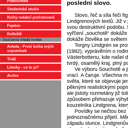
Publicistika
poslední slovo.
Studentské studie
Slovo, řeč a síla řeči f
Knihy redakcí prolistované
Lindgrenových textů. Již v 
Fejeton
svou destruktivní podobu.
vyřčení „souchotě“ dokáže 
Kolbiště
dokáže člověka se světem 
- Současná mladá tvorba
Torgny Lindgren se pro
Anketa - První kniha mých
(1982), vyprávěním o rodi
vzpomínek
Västerbottenu, kde našel d
Tiráž
tvrdý, osamělý kraj, plný p
Litenky - co to je?
Ve výboru Souchotě a j
vrací. A čaruje. Všechna mí
Archiv
světa, které se objevuje j
pěknými realistickými popi
ale jistoty rozmetány již 
způsobem přehazuje výhybk
kouzelníka Lindgrena, kter
Povídky se nečtou bez
jednoznačnému přijetí. Mění
západu slunce. Lindgrenův