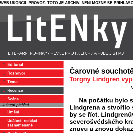
WEB UKONCIL PROVOZ. TOTO JE ARCHIV. NENI MOZNE SE PRIHLASO
Editorial
Čarovné souchot
Rozhovor
Torgny Lindgren vyp
Téma
M
Recenze
Na počátku bylo s
Scéna
- kulturní přehled
Lindgrena a stvořilo 
Umění
by se říct. Lindgren
severošvédského kra
Události redakcí
zaznamenané
znovu a znovu dokaz