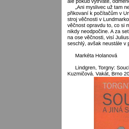
ale pokud vytrváte, odmě
„Ani myslivec už tam ne
přikovaní k počítačům v 
stroj věčnosti v Lundmarkovi
věčnost opravdu to, co si m
nikdy neodpočine. A za se
na ose věčnosti, visí Juli
seschlý, avšak neustále v 
Markéta Holanová
Lindgren, Torgny: Souch
Kuzmičová. Vakát, Brno 20