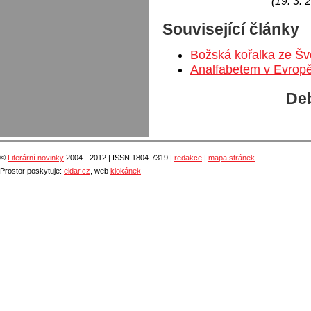
(19. 3. 
Související články
Božská kořalka ze Š
Analfabetem v Evropě 
Deb
©
Literární novinky
2004 - 2012 | ISSN 1804-7319 |
redakce
|
mapa stránek
Prostor poskytuje:
eldar.cz
, web
klokánek