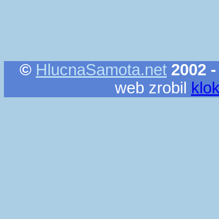
©
HlucnaSamota.net
2002 -
web zrobil
klo