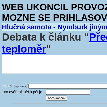
WEB UKONCIL PROVOZ.
MOZNE SE PRIHLASOV
Hlučná samota - Nymburk jiný
Debata k článku "
Pře
teploměr
"
titulek
:
(nepovinné)
pro ověření: pět a pět je...