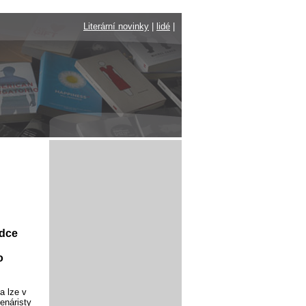
Literární novinky
|
lidé
|
odce
o
a lze v
cenáristy