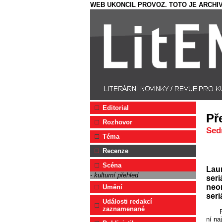
WEB UKONCIL PROVOZ. TOTO JE ARCHIV
Editorial
Př
Rozhovor
Sed
Téma
Recenze
Scéna
Laur
- kulturní přehled
seri
neom
Umění
seri
Události redakcí
zaznamenané
ní na