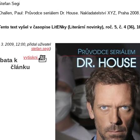
Stefan Segi
Challen, Paul: Průvodce seriálem Dr. House. Nakladatelství XYZ, Praha 2008
.
Tento text vyšel v časopise LitENky (Literární novinky), roč. 5, č. 4 (36), 16
 3. 2009, 12:00, přidal uživatel
stefan.segi
)
vytiskni
bata k
článku