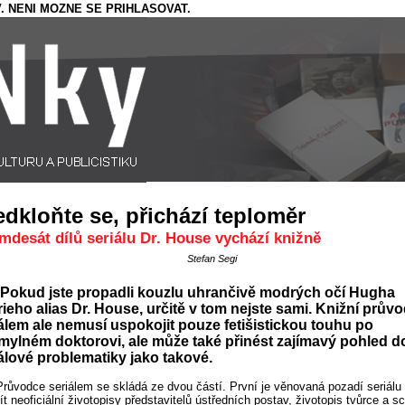
. NENI MOZNE SE PRIHLASOVAT.
edkloňte se, přichází teploměr
mdesát dílů seriálu Dr. House vychází knižně
Stefan Segi
Pokud jste propadli kouzlu uhrančivě modrých očí Hugha
ieho alias Dr. House, určitě v tom nejste sami. Knižní prův
álem ale nemusí uspokojit pouze fetišistickou touhu po
ylném doktorovi, ale může také přinést zajímavý pohled d
álové problematiky jako takové.
Průvodce seriálem se skládá ze dvou částí. První je věnovaná pozadí seriálu 
jít neoficiální životopisy představitelů ústředních postav, životopis tvůrce a s