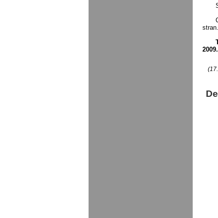
stran
2009.
(17.
De