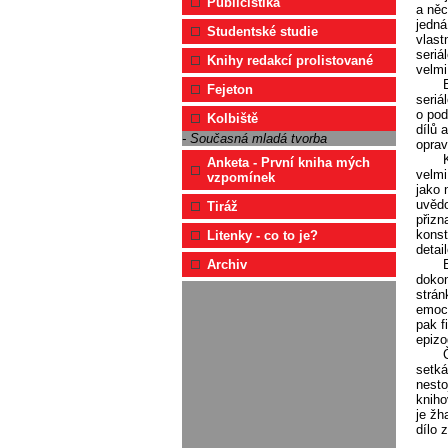
Publicistika
a něc
jedná
Studentské studie
vlast
seriá
Knihy redakcí prolistované
velmi
Fejeton
seriá
o pod
Kolbiště
dílů 
- Současná mladá tvorba
oprav
Anketa - První kniha mých
velmi
vzpomínek
jako 
uvědo
Tiráž
přizn
konst
Litenky - co to je?
detai
Archiv
dokon
strán
emoci
pak f
epizo
setká
nesto
kniho
je žh
dílo 