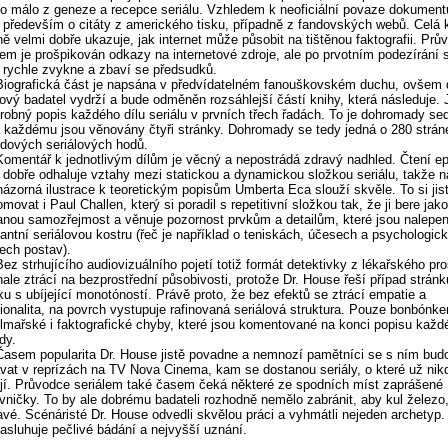
o málo z geneze a recepce seriálu. Vzhledem k neoficiální povaze dokument
 především o citáty z amerického tisku, případně z fandovských webů. Celá 
ně velmi dobře ukazuje, jak internet může působit na tištěnou faktografii. Prů
lem je prošpikován odkazy na internetové zdroje, ale po prvotním podezírání s
 rychle zvykne a zbaví se předsudků.
Biografická část je napsána v předvídatelném fanouškovském duchu, ovšem 
lový badatel vydrží a bude odměněn rozsáhlejší částí knihy, která následuje.
robný popis každého dílu seriálu v prvních třech řadách. To je dohromady s
a každému jsou věnovány čtyři stránky. Dohromady se tedy jedná o 280 strán
dových seriálových hodů.
Komentář k jednotlivým dílům je věcný a nepostrádá zdravý nadhled. Čtení e
 dobře odhaluje vztahy mezi statickou a dynamickou složkou seriálu, takže n
názorná ilustrace k teoretickým popisům Umberta Eca slouží skvěle. To si jis
movat i Paul Challen, který si poradil s repetitivní složkou tak, že ji bere jako
anou samozřejmost a věnuje pozornost prvkům a detailům, které jsou nalepe
antní seriálovou kostru (řeč je například o teniskách, účesech a psychologic
lech postav).
Bez strhujícího audiovizuálního pojetí totiž formát detektivky z lékařského pro
ale ztrácí na bezprostřední působivosti, protože Dr. House řeší případ stránk
ku s ubíjející monotóností. Právě proto, že bez efektů se ztrácí empatie a
onalita, na povrch vystupuje rafinovaná seriálová struktura. Pouze bonbónk
ilmařské i faktografické chyby, které jsou komentované na konci popisu každ
dy.
Časem popularita Dr. House jistě povadne a nemnozí pamětníci se s ním bud
vat v reprízách na TV Nova Cinema, kam se dostanou seriály, o které už nik
jí. Průvodce seriálem také časem čeká některé ze spodních míst zaprášené
vničky. To by ale dobrému badateli rozhodně nemělo zabránit, aby kul železo
avé. Scénáristé Dr. House odvedli skvělou práci a vyhmátli nejeden archetyp. 
zasluhuje pečlivé bádání a nejvyšší uznání.