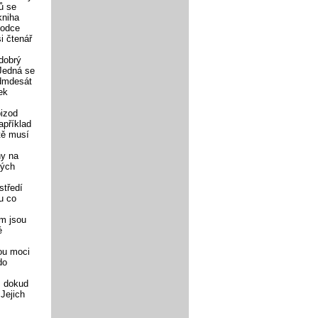
ů se
kniha
vodce
i čtenář
dobrý
 Jedná se
edmdesát
ek
pizod
apříklad
tě musí
ny na
kých
středí
u co
em jsou
é
ou moci
do
, dokud
Jejich