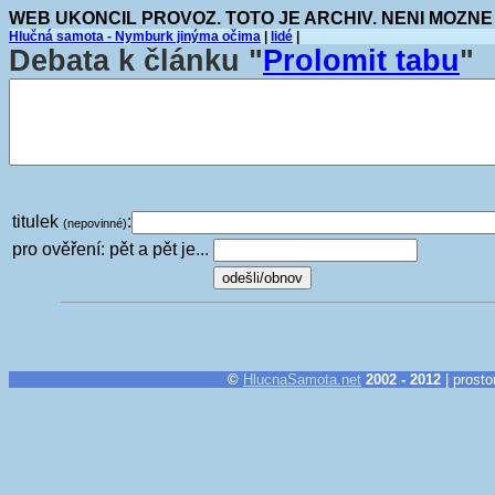
WEB UKONCIL PROVOZ. TOTO JE ARCHIV. NENI MOZNE
Hlučná samota - Nymburk jinýma očima
|
lidé
|
Debata k článku "
Prolomit tabu
"
titulek
:
(nepovinné)
pro ověření: pět a pět je...
©
HlucnaSamota.net
2002 - 2012
| prosto