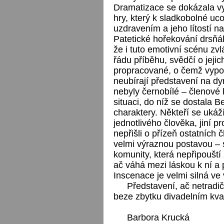
Dramatizace se dokázala v
hry, který k sladkobolné uc
uzdravením a jeho lítostí n
Patetické hořekování drsňák
že i tuto emotivní scénu zv
řádu příběhu, svědčí o jeji
propracované, o čemž vypoví
neubírají představení na dy
nebyly černobílé – členové 
situaci, do níž se dostala B
charaktery. Někteří se ukáž
jednotlivého člověka, jiní pr
nepřišli o přízeň ostatních
velmi výraznou postavou – 
komunity, která nepřipoušt
ač váhá mezi láskou k ní a
Inscenace je velmi silná ve
Představení, ač netradi
beze zbytku divadelním kva
Barbora Krucká