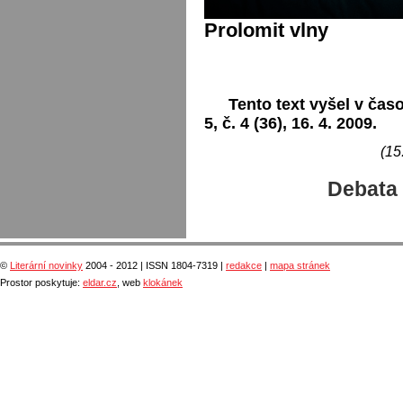
Prolomit vlny
Tento text vyšel v časo
5, č. 4 (36), 16. 4. 2009.
(15
Debata 
©
Literární novinky
2004 - 2012 | ISSN 1804-7319 |
redakce
|
mapa stránek
Prostor poskytuje:
eldar.cz
, web
klokánek