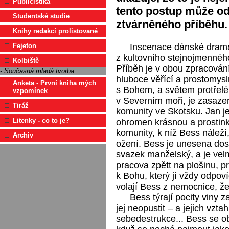
Publicistika
tento postup může odha
Studentské studie
ztvárněného příběhu.
Knihy redakcí prolistované
Inscenace dánské drama
Fejeton
z kultovního stejnojmenného
Kolbiště
Příběh je v obou zpracování
- Současná mladá tvorba
hluboce věřící a prostomys
Anketa - První kniha mých
s Bohem, a světem protřelé
vzpomínek
v Severním moři, je zasazen
Tiráž
komunity ve Skotsku. Jan 
Litenky - co to je?
ohromen krásnou a prostink
komunity, k níž Bess náleží,
Archiv
ožení. Bess je unesena dos
svazek manželský, a je vel
pracova zpětt na plošinu, 
k Bohu, který jí vždy odpov
volají Bess z nemocnice, že
Bess týrají pocity viny
jej neopustit – a jejich vzt
sebedestrukce... Bess se o