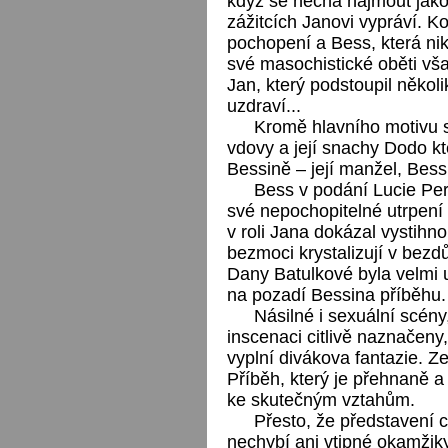
když se nechá najmout jako
zážitcích Janovi vypráví. 
pochopení a Bess, která n
své masochistické oběti vša
Jan, který podstoupil něko
uzdraví...
Kromě hlavního motivu s
vdovy a její snachy Dodo k
Bessině – její manžel, Bessi
Bess v podání Lucie Per
své nepochopitelné utrpení
v roli Jana dokázal vystihno
bezmoci krystalizují v bezd
Dany Batulkové byla velmi 
na pozadí Bessina příběhu.
Násilné i sexuální scény,
inscenaci citlivě naznačeny,
vyplní divákova fantazie. Z
Příběh, který je přehnaně a
ke skutečným vztahům.
Přesto, že představení 
nechybí ani vtipné okamžiky