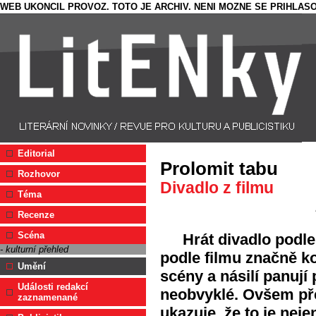
WEB UKONCIL PROVOZ. TOTO JE ARCHIV. NENI MOZNE SE PRIHLASO
Editorial
Prolomit tabu
Rozhovor
Divadlo z filmu
Téma
Recenze
Scéna
Hrát divadlo podle
- kulturní přehled
podle filmu značně k
Umění
scény a násilí panují
Události redakcí
neobvyklé. Ovšem pře
zaznamenané
ukazuje, že to je nej