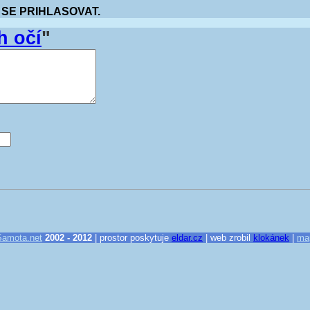
 SE PRIHLASOVAT.
h očí
"
Samota.net
2002 - 2012
| prostor poskytuje
eldar.cz
| web zrobil
klokánek
|
ma