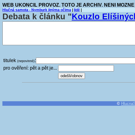
WEB UKONCIL PROVOZ. TOTO JE ARCHIV. NENI MOZNE
Hlučná samota - Nymburk jinýma očima
|
lidé
|
Debata k článku "
Kouzlo Elíšinýc
titulek
:
(nepovinné)
pro ověření: pět a pět je...
©
Hlucna