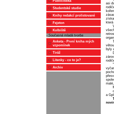
Publicistika
asi d
rodič
Studentské studie
kořen
zásad
Knihy redakcí prolistované
získa
která
Fejeton
všech
Kolbiště
retro
- Současná mladá tvorba
organ
Anketa - První kniha mých
větou
vzpomínek
byly 
Tiráž
zárov
Litenky - co to je?
rodič
Archiv
vyčar
pocho
přesv
spole
malé,
a Gpl
novin