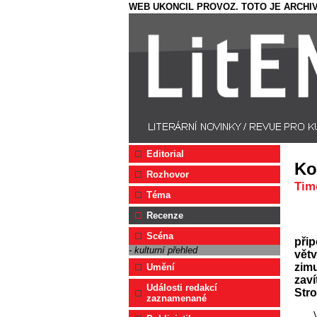
WEB UKONCIL PROVOZ. TOTO JE ARCHIV
Editorial
Ko
Rozhovor
Tim
Téma
Recenze
Scéna
přip
- kulturní přehled
větv
zimu
Umění
zaví
Události redakcí
Stro
zaznamenané