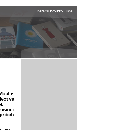
Literární novinky
|
lidé
|
Musíte
ivot ve
ou
rosinci
 příběh
s měří