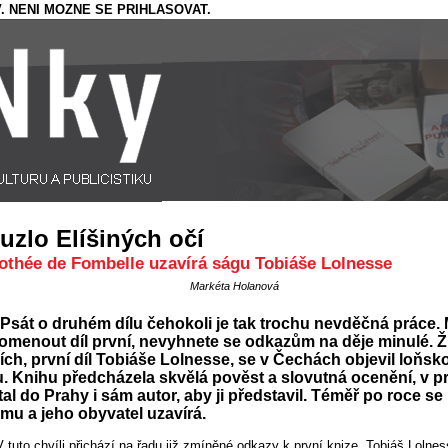
. NENI MOZNE SE PRIHLASOVAT.
uzlo Elíšiných očí
othée de Fombelle uzavírá ságu Tobiáše Lolnesse
Markéta Holanová
Psát o druhém dílu čehokoli je tak trochu nevděčná práce. 
omenout díl první, nevyhnete se odkazům na děje minulé. Ž
ích, první díl Tobiáše Lolnesse, se v Čechách objevil loňsk
. Knihu předcházela skvělá pověst a slovutná ocenění, v p
tal do Prahy i sám autor, aby ji představil. Téměř po roce se
mu a jeho obyvatel uzavírá.
V tuto chvíli přichází na řadu již zmíněné odkazy k první knize. Tobiáš Lolnes