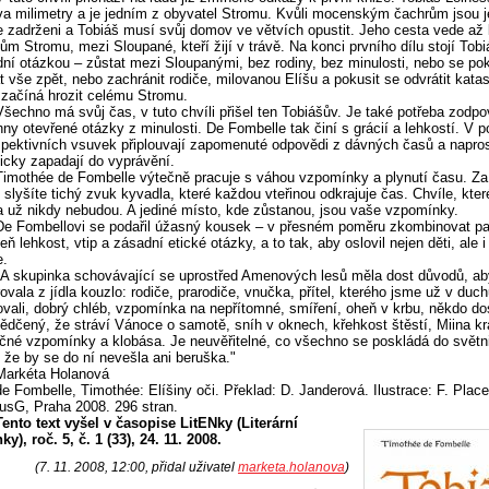
va milimetry a je jedním z obyvatel Stromu. Kvůli mocenským čachrům jsou 
e zadrženi a Tobiáš musí svůj domov ve větvích opustit. Jeho cesta vede až
ům Stromu, mezi Sloupané, kteří žijí v trávě. Na konci prvního dílu stojí Tobi
ní otázkou – zůstat mezi Sloupanými, bez rodiny, bez minulosti, nebo se pok
t vše zpět, nebo zachránit rodiče, milovanou Elíšu a pokusit se odvrátit katas
 začíná hrozit celému Stromu.
Všechno má svůj čas, v tuto chvíli přišel ten Tobiášův. Je také potřeba zodp
ny otevřené otázky z minulosti. De Fombelle tak činí s grácií a lehkostí. V 
spektivních vsuvek připlouvají zapomenuté odpovědi z dávných časů a napro
icky zapadají do vyprávění.
Timothée de Fombelle výtečně pracuje s váhou vzpomínky a plynutí času. Z
 slyšíte tichý zvuk kyvadla, které každou vteřinou odkrajuje čas. Chvíle, kter
a už nikdy nebudou. A jediné místo, kde zůstanou, jsou vaše vzpomínky.
De Fombellovi se podařil úžasný kousek – v přesném poměru zkombinovat pa
eň lehkost, vtip a zásadní etické otázky, a to tak, aby oslovil nejen děti, ale i 
e.
"A skupinka schovávající se uprostřed Amenových lesů měla dost důvodů, ab
ovala z jídla kouzlo: rodiče, prarodiče, vnučka, přítel, kterého jsme už v duc
vali, dobrý chléb, vzpomínka na nepřítomné, smíření, oheň v krbu, někdo d
ědčený, že stráví Vánoce o samotě, sníh v oknech, křehkost štěstí, Miina kr
čné vzpomínky a klobása. Je neuvěřitelné, co všechno se poskládá do světn
 že by se do ní nevešla ani beruška."
Markéta Holanová
de Fombelle, Timothée: Elíšiny oči. Překlad: D. Janderová. Ilustrace: F. Plac
usG, Praha 2008. 296 stran.
Tento text vyšel v časopise LitENky (Literární
ky), roč. 5, č. 1 (33), 24. 11. 2008.
(7. 11. 2008, 12:00, přidal uživatel
marketa.holanova
)