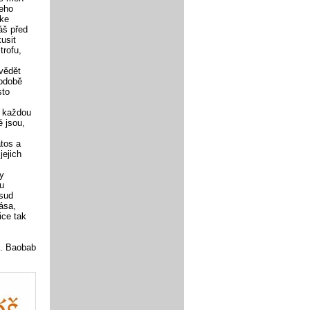
jeho
 ke
áš před
usit
trofu,
ovědět
podobě
sto
a každou
é jsou,
tos a
jejich
y
hu
osud
ása,
ice tak
e. Baobab