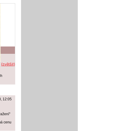
s
(zvětšit)
ch
8, 12:05
ražení"
emá cenu