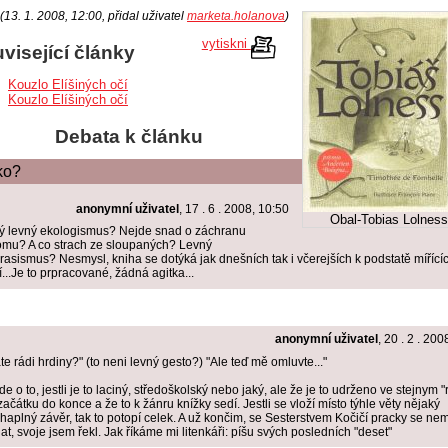
(13. 1. 2008, 12:00, přidal uživatel
marketa.holanova
)
vytiskni
visející články
Kouzlo Elíšiných očí
Kouzlo Elíšiných očí
Debata k článku
ko?
anonymní uživatel
, 17 . 6 . 2008, 10:50
Obal-Tobias Lolnes
ý levný ekologismus? Nejde snad o záchranu
omu? A co strach ze sloupaných? Levný
irasismus? Nesmysl, kniha se dotýká jak dnešních tak i včerejších k podstatě mířící
í...Je to prpracované, žádná agitka...
anonymní uživatel
, 20 . 2 . 200
te rádi hrdiny?" (to neni levný gesto?) "Ale teď mě omluvte..."
de o to, jestli je to laciný, středoškolský nebo jaký, ale že je to udrženo ve stejnym "
začátku do konce a že to k žánru knížky sedí. Jestli se vloží místo týhle věty nějaký
haplný závěr, tak to potopí celek. A už končim, se Sesterstvem Kočičí pracky se n
at, svoje jsem řekl. Jak říkáme mi litenkáři: píšu svých posledních "deset"