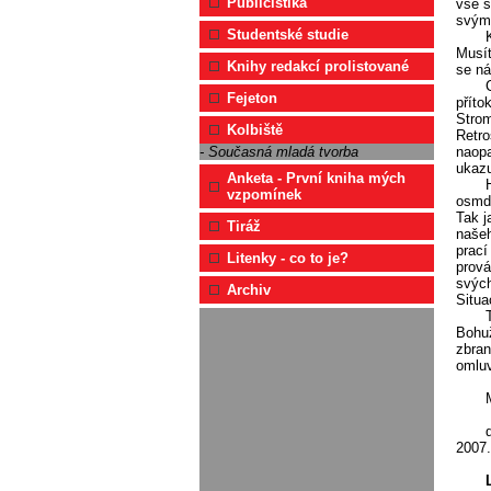
Publicistika
vše s
svým
Studentské studie
Musít
Knihy redakcí prolistované
se ná
Fejeton
příto
Strom
Kolbiště
Retro
naopa
- Současná mladá tvorba
ukazu
Anketa - První kniha mých
vzpomínek
osmde
Tak j
Tiráž
našeh
prací
Litenky - co to je?
prová
svých
Archiv
Situa
Bohuž
zbran
omluv
2007.