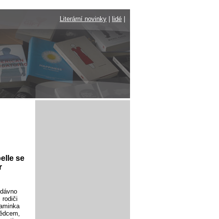
Literární novinky
|
lidé
|
elle se
r
edávno
 rodiči
maminka
vědcem,