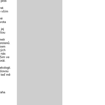
proti
at.
e vším
né
ivota
jej
íšou
metr
prstenů.
azem
kých
é nás
 Sim ve
rát.
kologii.
ášovou
A teď mě
raha