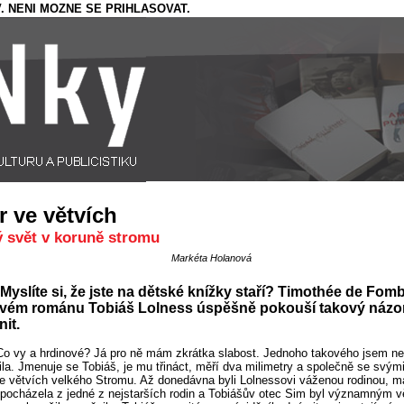
. NENI MOZNE SE PRIHLASOVAT.
tr ve větvích
ý svět v koruně stromu
Markéta Holanová
Myslíte si, že jste na dětské knížky staří? Timothée de Fomb
svém románu Tobiáš Lolness úspěšně pokouší takový názo
it.
Co vy a hrdinové? Já pro ně mám zkrátka slabost. Jednoho takového jsem n
ila. Jmenuje se Tobiáš, je mu třináct, měří dva milimetry a společně se svými
ve větvích velkého Stromu. Až donedávna byli Lolnessovi váženou rodinou, 
pocházela z jedné z nejstarších rodin a Tobiášův otec Sim byl významným 