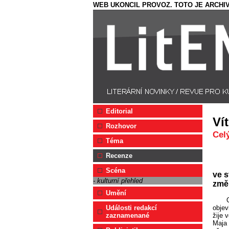
WEB UKONCIL PROVOZ. TOTO JE ARCHIV
Editorial
Ví
Rozhovor
Cel
Téma
Recenze
Scéna
ve 
- kulturní přehled
změn
Umění
objev
Události redakcí
žije 
zaznamenané
Maja 