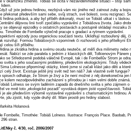
e v okamžiku změnilo. Tobiáš se ocitá v nezáviděníhodné situaci – stojí sám 
 lidem.
Když už jste jednou hrdinou, nezbývá vám nic jiného než zatnout zuby a bojov
e překonat především sami sebe, svůj strach, své bolesti, svou rezignaci. S
š hrdina potkává, a aby byl příběh dokonalý, musí se Tobiáš utkat i s láskou.
Centrální dějovou linii tvoří zpočátku vyprávění z Tobiášova života. Jako drob
ky se objevují epizodky o ostatních postavách a postupně skládají mozaiku ž
u. Timothée de Fombelle výtečně pracuje s gradací a rytmem vyprávění.
spektivní epizody jsou organickou součástí textu. Uklidňují rozbouřený děj, či 
k rozviřují. Formou Tobiášových vzpomínek či rozhovorů s jeho přítelkyní El
jí celou šíři příběhu.
Hrdina je zkrátka hrdina a svému osudu neuteče, ať měří dva milimetry nebo 
sát. Nabízí se zde paralela s jedním z klasických děl, Tolkienovým Pánem 
ako se Středozemě podobá válečné Evropě, tak i de Fombellův Strom je odr
o světa s jeho současnými problémy, především ekologickými. Tituly vědec
 Sima Lolnesse připomínají otázky, které jsme si začali klást jako děti a kter
zí celý život. Existuje ještě jiný svět než ten náš? Jak vlastně svět funguje?
 spisech odhaluje, že Strom je živý a že není možné z něj donekonečna jen b
ce kolem nezodpovědného zacházení s přírodou je i nám velmi dobře známá.
Tobiáš Lolness se svým laděním zapadá do dnešního světa s jeho zájmem o e
el ve mně toto „ekologické pozadí“ vyvolává dojem jisté vypočítavosti. Tobi
í je ale především výborně vystavěné vyprávění s charismatickým hrdinou. 
te, jdu zjistit, kdy vyjde druhý díl. Mám prostě pro hrdiny slabost.
Markéta Holanová
de Fombelle, Timothée: Tobiáš Lolness. Ilustrace: François Place. Baobab, P
 296 stran.
LitENky č. 4/30, roč. 2006/2007