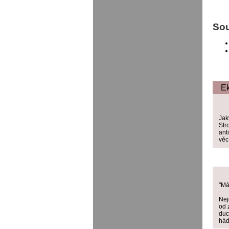
Sou
E
Jak
Str
ant
věc
"Má
Nej
od 
duc
hád