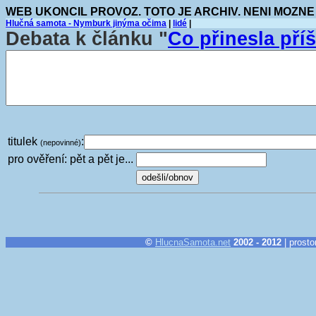
WEB UKONCIL PROVOZ. TOTO JE ARCHIV. NENI MOZNE
Hlučná samota - Nymburk jinýma očima
|
lidé
|
Debata k článku "
Co přinesla příš
titulek
:
(nepovinné)
pro ověření: pět a pět je...
©
HlucnaSamota.net
2002 - 2012
| prosto