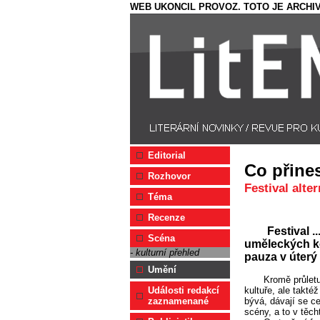
WEB UKONCIL PROVOZ. TOTO JE ARCHIV
Editorial
Co přines
Rozhovor
Festival alte
Téma
Recenze
Festival .
Scéna
uměleckých ko
- kulturní přehled
pauza v úterý 
Umění
Kromě průletu
kultuře, ale taktéž
Události redakcí
bývá, dávají se ce
zaznamenané
scény, a to v těch