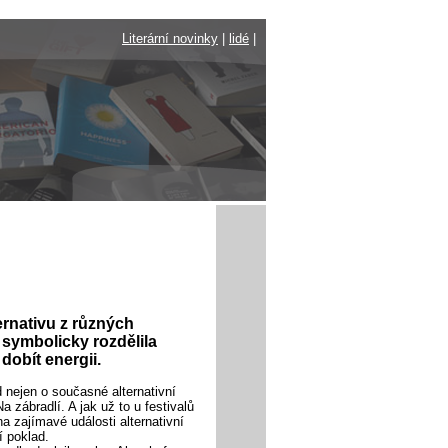
Literární novinky
|
lidé
|
ternativu z různých
 symbolicky rozdělila
dobít energii.
d nejen o současné alternativní
Na zábradlí. A jak už to u festivalů
na zajímavé události alternativní
í poklad.