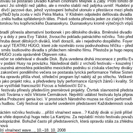
stivalu se postaralo Divadlo Kámen činohrami Mlejnek a Žáby. Profil tohoto di
ancí Jsi silnější než jablko, ale o mnoho slabší než jadýrka uvnitř. Hudební
dívčí jazzové duo, jehož vystoupení bohužel utonulo v přestávce mezi před
/NoD byla zcela v režii Petra Marka. V Klidném odpoledni defilovala divadla
 zněla hudba spřátelených těles. Právě sobota přinesla jeden ze zlatých hřeb
torskou hru kopřivnického Duanasekyru. Duonasekyru kromě výtečných vtipů 
radlí přinesla alternativní bonbonek i pro dětského diváka. Brněnské divadlo
y a doly z pera Evy Tálské, živoucího pokladu patnáctého ročníku. Toto před
zhruba deset dětských diváků, kteří dorazili, ale i nejednoho dospělého. Foye
lo azyl TEATRU HUGO, které zde rozehrálo svou podivuhodnou hříčku – před
 směs loutkového divadla s přídechem němého filmu. Přestože je hugo nepop
 HUGO zcela oprávněně Objevem roku.
ečer se odehrával v divadle Disk. Byla uvedena druhá inscenace z profilu E
v podání Husy na provázku. Následoval další z vrcholů festivalu – kouzelný
 Kouzelná atmosféra pokleslého mexického podniku si získala všechny diváky
 zakončení pondělního večera se postarala lyrická performance Yellow Sister
vka opravdu přišla vhod, středeční program byl nabitý až po střechu. Vešker
jako projekt roku, a předvedeny byly performance různých žánrů i kvality. St
e vystřídali francouzští Fizcus a holešovičtí DJ´s.
 festivalu přinesly především premiérové projekty. Čtvrtek slavnostně předsta
sti Továrna v režii Viktorie Čermákové. Největší událost festivalu byla připra
rka Probuzení genia loci. V prostorách Národního muzea se různí performeři 
 hudbou. Celý festival se uzavřel uvedením představení Každodennosti soub
.
áctém ročníku festivalu ...příští vlna/next wave...? Každý divák si jistě přiše
be vřele doporučuji huga nebo La Kantýnu. Za nejslabší místo festivalu považ
poloprázdné. Bohužel často při představeních, která opravdu stála za zhlédnu
nová
íští vlna/next wave..., 10.–18. 10. 2008