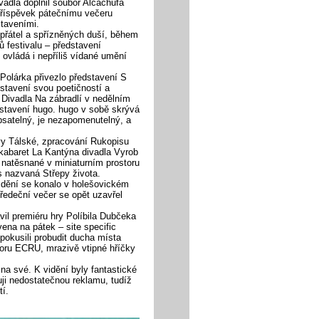
vadla doplnil soubor Alcachufa
 příspěvek pátečnímu večeru
staveními.
 přátel a spřízněných duší, během
ů festivalu – představení
ovládá i nepříliš vídané umění
 Polárka přivezlo představení S
stavení svou poetičností a
r Divadla Na zábradlí v nedělním
stavení hugo. hugo v sobě skrývá
satelný, je nezapomenutelný, a
vy Tálské, zpracování Rukopisu
 kabaret La Kantýna divadla Vyrob
 natěsnané v miniaturním prostoru
s nazvaná Střepy života.
é dění se konalo v holešovickém
ředeční večer se opět uzavřel
vil premiéru hry Políbila Dubčeka
vena na pátek – site specific
pokusili probudit ducha místa
oru ECRU, mrazivě vtipné hříčky
l na své. K vidění byly fantastické
uji nedostatečnou reklamu, tudíž
tí.