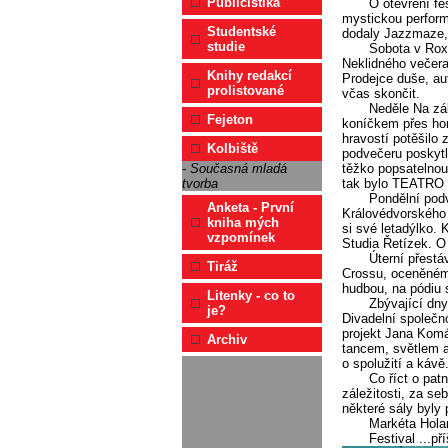
Publicistika
O otevření fe
mystickou perform
Studentské
dodaly Jazzmaze, 
studie
Sobota v Roxy
Neklidného večera
Knihy redakcí
Prodejce duše, au
prolistované
včas skončit.
Neděle Na záb
Fejeton
koníčkem přes hor
hravostí potěšilo 
Kolbiště
podvečeru poskyt
těžko popsatelnou
- Současná mladá
tak bylo TEATRO
tvorba
Pondělní podv
Anketa - První
Královédvorského 
kniha mých
si své letadýlko.
vzpomínek
Studia Řetízek. O
Úterní přestá
Tiráž
Crossu, oceněném 
hudbou, na pódiu s
Litenky - co to
Zbývající dny
je?
Divadelní společno
projekt Jana Komá
Archiv
tancem, světlem a
o spolužití a kávě
Co říct o patn
záležitosti, za se
některé sály byly 
Markéta Hola
Festival ...př