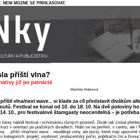
. NENI MOZNE SE PRIHLASOVAT.
la příští vlna?
rnativy již po patnácté
Markéta Holanová
..příští vlna/next wave... si klade za cíl představit divákům al
utů. Festival se konal od 10. do 18. 10. Na dvě poloviny ho
14. 10., pro festivalové štamgasty neocenitelná – je potřeba 
 žánry nabídl festival i ochutnávku různých prostorů. Divák tak získal přehle
 kurz v orientaci po pražských divadlech. Hrálo se na periferii, v centru, ale i 
ny. ...příští vlna/next wave... neuděluje ceny, ale pocty, které mají upozornit 
to kategoriích: projekt, osobnost, producentský počin, publikační čin a živouc