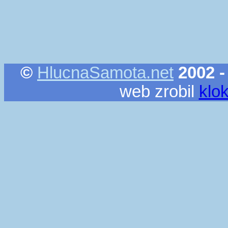
©
HlucnaSamota.net
2002 -
web zrobil
klo