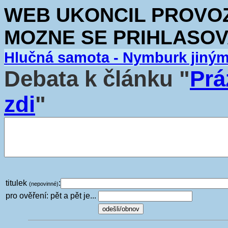
WEB UKONCIL PROVOZ.
MOZNE SE PRIHLASOV
Hlučná samota - Nymburk jiný
Debata k článku "
Prá
zdi
"
titulek
:
(nepovinné)
pro ověření: pět a pět je...