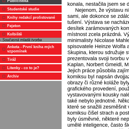
Publicistika
konala, nestačila jsem se di
Studentské studie
Nejenom, že výstavu nik
sami, ale dokonce se zdál
Knihy redakcí prolistované
tušení. Výstava se nacháze
Fejeton
desítek zarámovaných kom
místnost zcela prázdná. Vý
Kolbiště
minimalisty Nicolase Mahl
- Současná mladá tvorba
spisovatele Heinze Wolfa 
Anketa - První kniha mých
vzpomínek
Skupina, kterou sdružuje s
prezentovala svoji tvorbu 
Tiráž
Kaplan, Norbert Gmeidl, M
Litenky - co to je?
Jejich práce působila zají
komiksu byl napsán dvojja
Archiv
obrazy či různé koláže byl
grafického provedení, použi
vystavovanými kousky nalé
také nebylo jednotné. Někd
které se snažili zesměšnit
komiksu čišel strach a pos
byly úsměvné, některé nep
umělé inteligence, často š