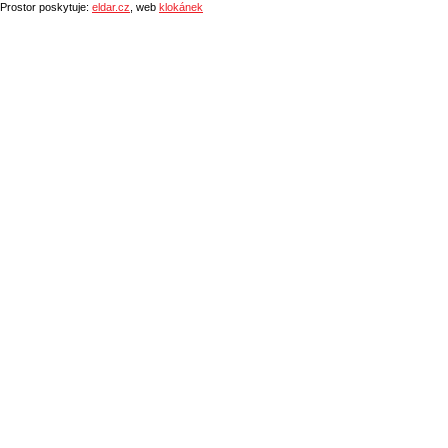
Prostor poskytuje:
eldar.cz
, web
klokánek