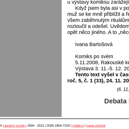
u výstavy komiksu zarážejí
Když jsem byla asi v po
muž se ke mně přiblížil a ř
všem zaběhnutým rituálům. 
rozloučil a odešel. Uvědom
opět něco jiného. A to „něco
Ivana Bartošová
Komiks po svém
5.11.2008, Rakouské ku
Výstava 3. 11.-5. 12. 2
Tento text vyšel v čas
roč. 5, č. 1 (33), 24. 11. 2
(6. 11
Debata 
©
Literární novinky
2004 - 2012 | ISSN 1804-7319 |
redakce
|
mapa stránek