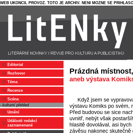
WEB UKONCIL PROVOZ. TOTO JE ARCHIV. NENI MOZNE SE PRIHLASO
Editorial
Prázdná místnost,
Rozhovor
aneb výstava Komik
Téma
Recenze
Když jsem se vypravova
Scéna
- kulturní přehled
výstavu Komiks po svém, ne
Před budovou se sice nachá
Umění
uvnitř, nebýt však postarší
Události redakcí
hlasitě dovolával, asi byc
zaznamenané
závěsu nakonec skutečně d