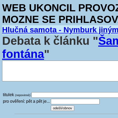
WEB UKONCIL PROVOZ.
MOZNE SE PRIHLASOV
Hlučná samota - Nymburk jiný
Debata k článku "
Šam
fontána
"
titulek
:
(nepovinné)
pro ověření: pět a pět je...