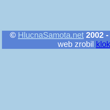
©
HlucnaSamota.net
2002 -
web zrobil
klo