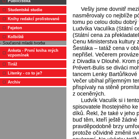
Publicistika
Vešly jsme dovnitř mez
Studentské studie
nasměrovaly co nejblíže pó
Knihy redakcí prolistované
tomu po celou dobu dobrý 
Ludvíka Vaculíka (Státní ce
Fejeton
(Státní cena za překladatel
Kolbiště
Cenu Ministerstva kultury 
- Současná mladá tvorba
Šestáka – tatáž cena v obl
Anketa - První kniha mých
nepřišel. Večerem prováz
vzpomínek
z Divadla v Dlouhé. Krom p
Tiráž
Prévert-Bulis se diváci mo
Litenky - co to je?
tancem Lenky Bartůňkové 
Večer ubíhal příjemným te
Archiv
přispívaly na stěně promí
z oceněných.
Ludvík Vaculík si i ten
spisovatele lhostejného k
díků. Řekl, že také v jeho 
buď těm, kteří ještě žádné 
pravděpodobně brzy umřou.
protože očividně změnil svů