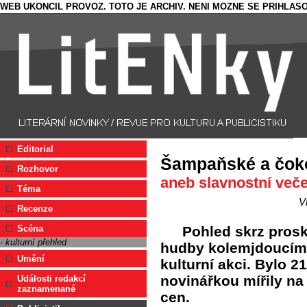
WEB UKONCIL PROVOZ. TOTO JE ARCHIV. NENI MOZNE SE PRIHLASO
Editorial
Šampaňské a čoko
Rozhovor
aneb slavnostní ve
Téma
V
Recenze
Pohled skrz pros
Scéna
- kulturní přehled
hudby kolemjdoucím 
Umění
kulturní akci. Bylo 2
novinářkou mířily na
Události redakcí
zaznamenané
cen.