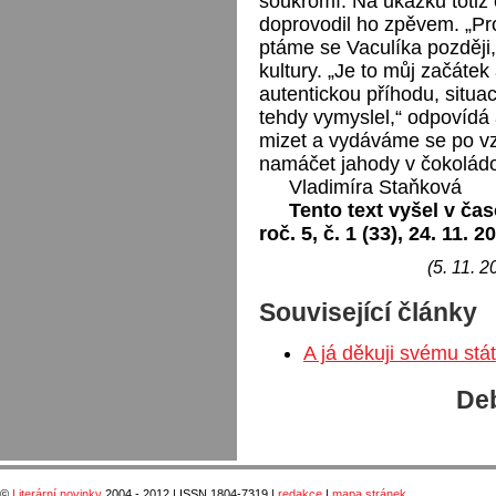
soukromí. Na ukázku totiž 
doprovodil ho zpěvem. „Pro
ptáme se Vaculíka později,
kultury. „Je to můj začátek
autentickou příhodu, situaci
tehdy vymyslel,“ odpovídá
mizet a vydáváme se po v
namáčet jahody v čokoládo
Vladimíra Staňková
Tento text vyšel v čas
roč. 5, č. 1 (33), 24. 11. 2
(5. 11. 2
Související články
A já děkuji svému stá
Deb
©
Literární novinky
2004 - 2012 | ISSN 1804-7319 |
redakce
|
mapa stránek