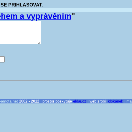
 SE PRIHLASOVAT.
ěhem a vyprávěním
"
Samota.net
2002 - 2012
| prostor poskytuje
eldar.cz
| web zrobil
klokánek
|
ma