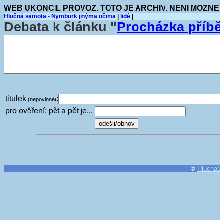
WEB UKONCIL PROVOZ. TOTO JE ARCHIV. NENI MOZNE
Hlučná samota - Nymburk jinýma očima
|
lidé
|
Debata k článku "
Procházka příb
titulek
:
(nepovinné)
pro ověření: pět a pět je...
©
Hlucna