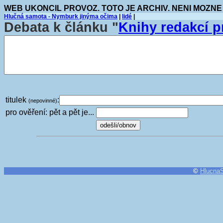
WEB UKONCIL PROVOZ. TOTO JE ARCHIV. NENI MOZNE
Hlučná samota - Nymburk jinýma očima
|
lidé
|
Debata k článku "
Knihy redakcí p
titulek
:
(nepovinné)
pro ověření: pět a pět je...
©
Hlucna