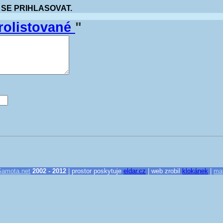
 SE PRIHLASOVAT.
rolistované
"
Samota.net
2002 - 2012
| prostor poskytuje
eldar.cz
| web zrobil
klokánek
|
ma