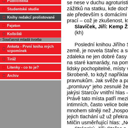
Publicistika
se nese v duchu agroturist
zážitků na statku, kde doch
Studentské studie
ale především s domácími 
Knihy redakcí prolistované
prací – což je zkušenost, kt
Fejeton
Slavíček, Jiří: Kemp Ž
(kh)
Kolbiště
- Současná mladá tvorba
Poslední knihou Jiřího
Anketa - První kniha mých
země, je novela Stařec a s
vzpomínek
zdaleka ne jen dobré časy 
Tiráž
na staré kamarády, na pom
Litenky - co to je?
lidsky pochopitelné, místy
škrobeně, to když napříkla
Archiv
pravnukům. Jak svěže a pa
„promluvy“ jeho zesnulé žen
jakýsi Starcův vnitřní hla
Právě tato místa patří mez
intimních, často velice bo
mnohem silněji než „hosp
jejich tlachání už už přek
Milčin usměrňující hlas: „Ne