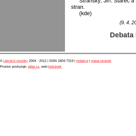
Stránský, Jiří: Stařec 
stran.
(kde)
(9. 4. 2
Debata 
©
Literární novinky
2004 - 2012 | ISSN 1804-7319 |
redakce
|
mapa stránek
Prostor poskytuje:
eldar.cz
, web
klokánek