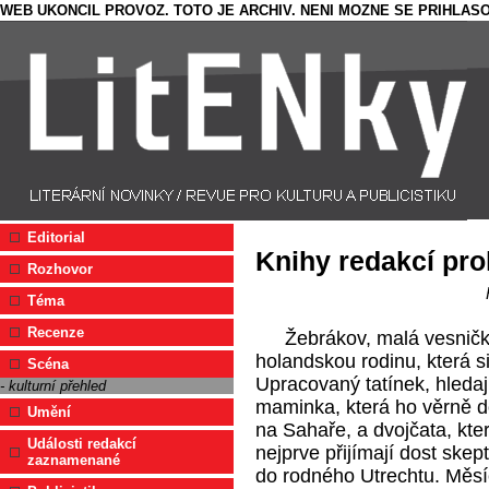
WEB UKONCIL PROVOZ. TOTO JE ARCHIV. NENI MOZNE SE PRIHLASO
Editorial
Knihy redakcí pro
Rozhovor
Téma
Recenze
Žebrákov, malá vesničk
holandskou rodinu, která s
Scéna
Upracovaný tatínek, hledaj
- kulturní přehled
maminka, která ho věrně d
Umění
na Sahaře, a dvojčata, kte
Události redakcí
nejprve přijímají dost skep
zaznamenané
do rodného Utrechtu. Měsíč