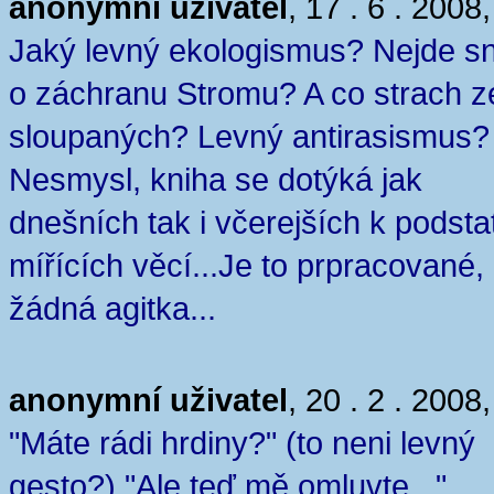
anonymní uživatel
, 17 . 6 . 2008
Jaký levný ekologismus? Nejde s
o záchranu Stromu? A co strach z
sloupaných? Levný antirasismus?
Nesmysl, kniha se dotýká jak
dnešních tak i včerejších k podsta
mířících věcí...Je to prpracované,
žádná agitka...
anonymní uživatel
, 20 . 2 . 2008
"Máte rádi hrdiny?" (to neni levný
gesto?) "Ale teď mě omluvte..."