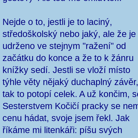
Nejde o to, jestli je to laciný,
středoškolský nebo jaký, ale že je 
udrženo ve stejnym "ražení" od
začátku do konce a že to k žánru
knížky sedí. Jestli se vloží místo
týhle věty nějaký duchaplný závěr
tak to potopí celek. A už končim, s
Sesterstvem Kočičí pracky se ne
cenu hádat, svoje jsem řekl. Jak
říkáme mi litenkáři: píšu svých