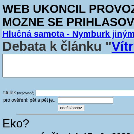
WEB UKONCIL PROVOZ.
MOZNE SE PRIHLASOV
Hlučná samota - Nymburk jiný
Debata k článku "
Vít
titulek
:
(nepovinné)
pro ověření: pět a pět je...
Eko?