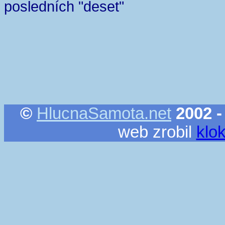
posledních "deset"
©
HlucnaSamota.net
2002 -
web zrobil
klo