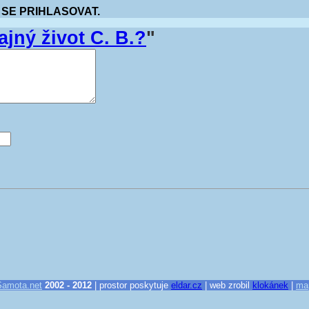
 SE PRIHLASOVAT.
ajný život C. B.?
"
Samota.net
2002 - 2012
| prostor poskytuje
eldar.cz
| web zrobil
klokánek
|
ma