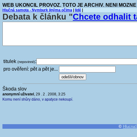
WEB UKONCIL PROVOZ. TOTO JE ARCHIV. NENI MOZNE
Hlučná samota - Nymburk jinýma očima
|
lidé
|
Debata k článku "
Chcete odhalit t
titulek
:
(nepovinné)
pro ověření: pět a pět je...
Škoda slov
anonymní uživatel
, 29 . 2 . 2008, 3:25
Komu není shůry dáno, v apatyce nekoupí.
©
Hlucna