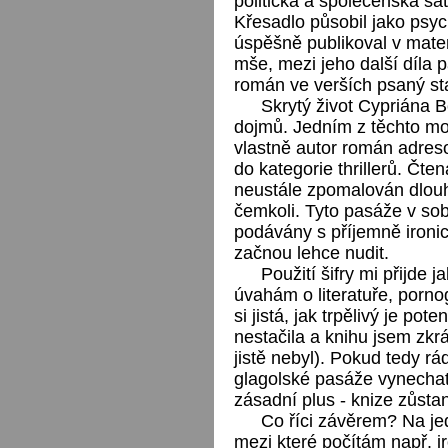
politická a společenská sat
Křesadlo působil jako psy
úspěšně publikoval v mate
mše, mezi jeho další díla p
román ve verších psaný st
Skrytý život Cypriána B
dojmů. Jedním z těchto m
vlastně autor román adres
do kategorie thrillerů. Čte
neustále zpomalován dlou
čemkoli. Tyto pasáže v sob
podávány s příjemně ironi
začnou lehce nudit.
Použití šifry mi přijde
úvahám o literatuře, porno
si jistá, jak trpělivý je pot
nestačila a knihu jsem zkr
jistě nebyl). Pokud tedy r
glagolské pasáže vynechat
zásadní plus - knize zůstan
Co říci závěrem? Na je
mezi které počítám např. i