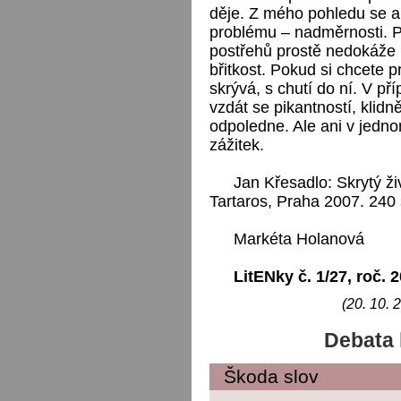
děje. Z mého pohledu se a
problému – nadměrnosti. Př
postřehů prostě nedokáže pů
břitkost. Pokud si chcete pr
skrývá, s chutí do ní. V př
vzdát se pikantností, klid
odpoledne. Ale ani v jedn
zážitek.
Jan Křesadlo: Skrytý ž
Tartaros, Praha 2007. 240 
Markéta Holanová
LitENky č. 1/27, roč. 
(20. 10. 
Debata 
Škoda slov