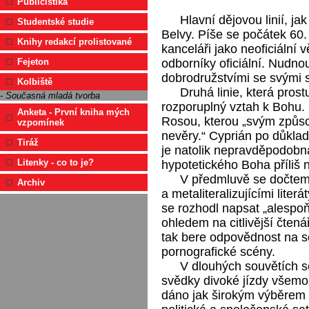
Publicistika
Hlavní dějovou linií, ja
Studentské studie
Belvy. Píše se počátek 60. l
Knihy redakcí prolistované
kanceláři jako neoficiální 
odborníky oficiální. Nudnou
Fejeton
dobrodružstvími se svými 
Kolbiště
Druhá linie, která prost
- Současná mladá tvorba
rozporuplný vztah k Bohu. 
Anketa - První kniha mých
Rosou, kterou „svým způsob
vzpomínek
nevěry.“ Cyprián po důklad
Tiráž
je natolik nepravděpodobn
Litenky - co to je?
hypotetického Boha příliš n
V předmluvě se dočteme
Archiv
a metaliteralizujícími lite
se rozhodl napsat „alespoň
ohledem na citlivější čtená
tak bere odpovědnost na s
pornografické scény.
V dlouhých souvětích se
svědky divoké jízdy všemož
dáno jak širokým výběrem t