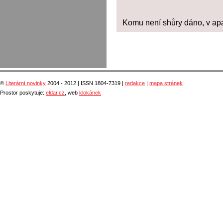
Komu není shůry dáno, v ap
©
Literární novinky
2004 - 2012 | ISSN 1804-7319 |
redakce
|
mapa stránek
Prostor poskytuje:
eldar.cz
, web
klokánek