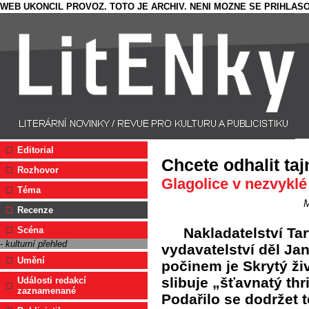
WEB UKONCIL PROVOZ. TOTO JE ARCHIV. NENI MOZNE SE PRIHLASO
Editorial
Chcete odhalit taj
Rozhovor
Glagolice v nezvyklé 
Téma
M
Recenze
Nakladatelství Tar
Scéna
- kulturní přehled
vydavatelství děl Ja
Umění
počinem je Skrytý ži
slibuje „šťavnatý thr
Události redakcí
zaznamenané
Podařilo se dodržet t