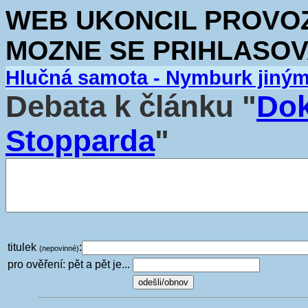
WEB UKONCIL PROVOZ.
MOZNE SE PRIHLASOV
Hlučná samota - Nymburk jiný
Debata k článku "
Dok
Stopparda
"
titulek
:
(nepovinné)
pro ověření: pět a pět je...