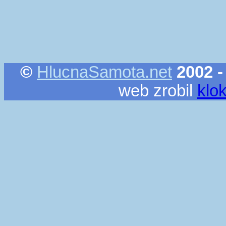
©
HlucnaSamota.net
2002 -
web zrobil
klo