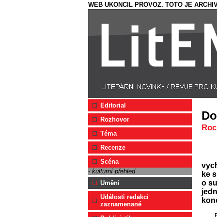
WEB UKONCIL PROVOZ. TOTO JE ARCHIV
Editorial
Do
Rozhovor
Roc
Téma
Recenze
Scéna
vyc
- kulturní přehled
ke s
o su
Umění
jed
Události redakcí
kon
zaznamenané