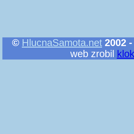
©
HlucnaSamota.net
2002 -
web zrobil
klo