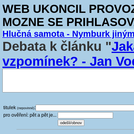
WEB UKONCIL PROVOZ.
MOZNE SE PRIHLASOV
Hlučná samota - Nymburk jiný
Debata k článku "
Jak
vzpomínek? - Jan V
titulek
:
(nepovinné)
pro ověření: pět a pět je...