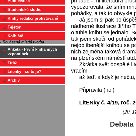
případě - mi literatura pr
Publicistika
vypozorovala, že sním mno
Studentské studie
pohádky, a tak to obvykle 
Knihy redakcí prolistované
Já jsem si pak po úspě
nádherné ilustrace Jiřího
Fejeton
o tuhle knihu se jednalo. So
Kolbiště
tak jsem skočil od pohádek
- Současná mladá tvorba
nejoblíbenější knihou se po
Anketa - První kniha mých
nich zejména taková drama
vzpomínek
na plzeňském náměstí atd
Tiráž
Zkrátka svět dospělé li
vracím
Litenky - co to je?
až teď, a když je nečtu,
Archiv
Připravila (hol)
LitENky č. 4/19, roč. 
(20. 1
Debata 