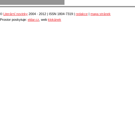
©
Literární novinky
2004 - 2012 | ISSN 1804-7319 |
redakce
|
mapa stránek
Prostor poskytuje:
eldar.cz
, web
klokánek