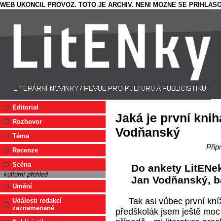
WEB UKONCIL PROVOZ. TOTO JE ARCHIV. NENI MOZNE SE PRIHLASO
Editorial
Jaká je první kni
Rozhovor
Vodňanský
Téma
Přip
Recenze
Scéna
Do ankety LitENek
- kulturní přehled
Jan Vodňanský, bá
Umění
Tak asi vůbec první kní
Události redakcí
zaznamenané
předškolák jsem ještě moc