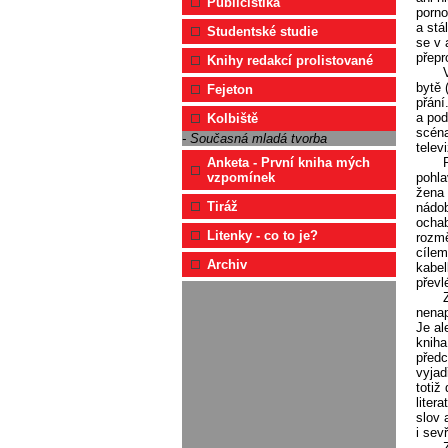
Publicistika
porno
a stá
Studentské studie
se v 
přepr
Knihy redakcí prolistované
bytě 
Fejeton
přání
a pod
Kolbiště
scéna
- Současná mladá tvorba
telev
Anketa - První kniha mých
pohla
vzpomínek
žena 
Tiráž
nádob
ochab
Litenky - co to je?
rozmě
cílem
Archiv
kabel
převl
nenap
Je al
kniha
předc
vyjad
totiž
liter
slov 
i sev