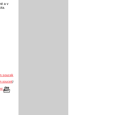
né a v
ota.
an.soucek
n.soucek
)
kni