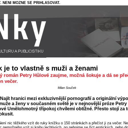
. NENI MOZNE SE PRIHLASOVAT.
k je to vlastně s muži a ženami
ý román Petry Hůlové zaujme, možná šokuje a dá se přeč
n večer.
Milan Souček
Najít hranici mezi exkluzivnější pornografií a originální výp
 muže a ženy v současném světě je v nejnovější próze Petry
vé Umělohmotný třípokoj chvílemi obtížné. Přesto stojí za t
okusit.
Není nic těžkého vzít do ruky knížku o 150 stránkách a přečíst ji za večer. N
ic nemožného vzít si knihu lechtivých, no nebojme se říct erotických, nebo 