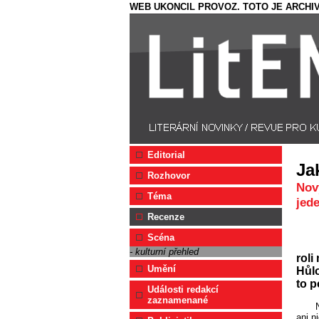
WEB UKONCIL PROVOZ. TOTO JE ARCHIV
Editorial
Ja
Rozhovor
Nov
Téma
jede
Recenze
Scéna
- kulturní přehled
roli
Umění
Hůlo
to p
Události redakcí
zaznamenané
ani n