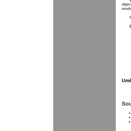
objev
mnoha
Umě
Sou