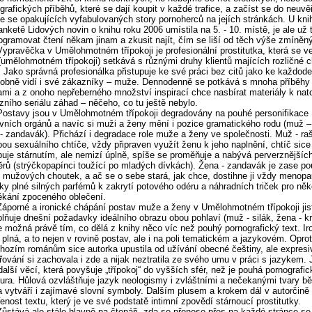
grafických příběhů, které se dají koupit v každé trafice, a začíst se do neuvě
le se opakujících vyfabulovaných story pornoherců na jejích stránkách. U knih
anketě Lidových novin o knihu roku 2006 umístila na 5. - 10. místě, je ale už 
ogramovat čtení někam jinam a zkusit najít, čím se liší od těch výše zmíněn
Vypravěčka v Umělohmotném třípokoji je profesionální prostitutka, která se 
(umělohmotném třípokoji) setkává s různými druhy klientů majících rozličné 
. Jako správná profesionálka přistupuje ke své práci bez citů jako ke každode
obně vidí i své zákazníky – muže. Dennodenně se potkává s mnoha příběhy
mi a z onoho nepřeberného množství inspirací chce nasbírat materiály k nat
izního seriálu záhad – něčeho, co tu ještě nebylo.
Postavy jsou v Umělohmotném třípokoji degradovány na pouhé personifikace
vních orgánů a navíc si muži a ženy mění i pozice gramatického rodu (muž – 
- zandavák). Přichází i degradace role muže a ženy ve společnosti. Muž - raš
ou sexuálního chtíče, vždy připraven využít ženu k jeho naplnění, chtíč sice
uje stárnutím, ale nemizí úplně, spíše se proměňuje a nabývá perverznějšíc
rů (strýčkopapínci toužící po mladých dívkách). Žena - zandavák je zase p
 mužových choutek, a ač se o sebe stará, jak chce, dostihne ji vždy menop
ky plné silných parfémů k zakrytí potového odéru a náhradních triček pro něk
ékání zpoceného oblečení.
Záporné a ironické chápání postav muže a ženy v Umělohmotném třípokoji jis
lňuje dnešní požadavky ideálního obrazu obou pohlaví (muž - silák, žena - k
e možná právě tím, co dělá z knihy něco víc než pouhý pornografický text. Iro
 plná, a to nejen v rovině postav, ale i na poli tematickém a jazykovém. Opro
hozím románům sice autorka upustila od užívání obecné češtiny, ale expresi
řování si zachovala i zde a nijak neztratila ze svého umu v práci s jazykem. 
 další věcí, která povyšuje „třípokoj“ do vyšších sfér, než je pouhá pornografic
atura. Hůlová ozvláštňuje jazyk neologismy i zvláštními a nečekanými tvary b
a vytváří i zajímavé slovní symboly. Dalším plusem a krokem dál v autorčině 
řenost textu, který je ve své podstatě intimní zpovědí stárnoucí prostitutky.
Zůstává ale stále hlavně na čtenáři, zda se přenese přes na každé stránce se