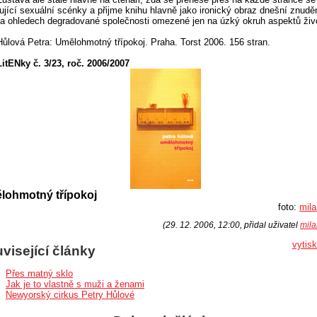
ující sexuální scénky a přijme knihu hlavně jako ironický obraz dnešní znudě
 ohledech degradované společnosti omezené jen na úzký okruh aspektů živ
Hůlová Petra: Umělohmotný třípokoj. Praha. Torst 2006. 156 stran.
LitENky č. 3/23, roč. 2006/2007
lohmotný třípokoj
foto:
mil
(29. 12. 2006, 12:00, přidal uživatel
mila
vytis
visející články
Přes matný sklo
Jak je to vlastně s muži a ženami
Newyorský cirkus Petry Hůlové