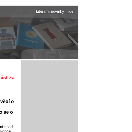
Literární novinky
|
lidé
|
íst za
ovědí o
o se o
ení snad
dokonce