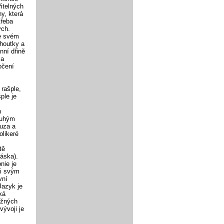
řitelných
y, která
třeba
ých.
ve svém
choutky a
nní dřině
 a
očení
rašple,
ple je
h
ouhým
auza a
olikeré
tě
ráska).
nie je
ti svým
vní
Jazyk je
ká
ěžných
vývoji je