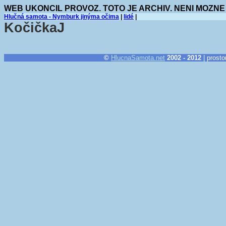
WEB UKONCIL PROVOZ. TOTO JE ARCHIV. NENI MOZNE
Hlučná samota - Nymburk jinýma očima
|
lidé
|
KočičkaJ
©
HlucnaSamota.net
2002 - 2012
| prosto