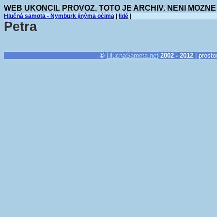
WEB UKONCIL PROVOZ. TOTO JE ARCHIV. NENI MOZNE
Hlučná samota - Nymburk jinýma očima
|
lidé
|
Petra
©
HlucnaSamota.net
2002 - 2012
| prosto