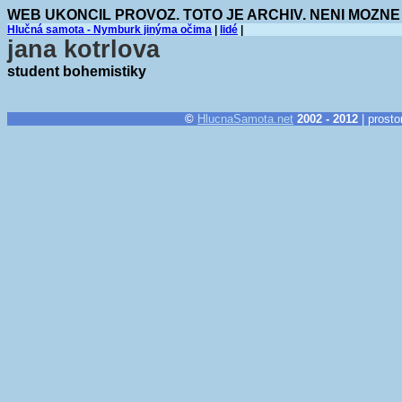
WEB UKONCIL PROVOZ. TOTO JE ARCHIV. NENI MOZNE
Hlučná samota - Nymburk jinýma očima
|
lidé
|
jana kotrlova
student bohemistiky
©
HlucnaSamota.net
2002 - 2012
| prosto