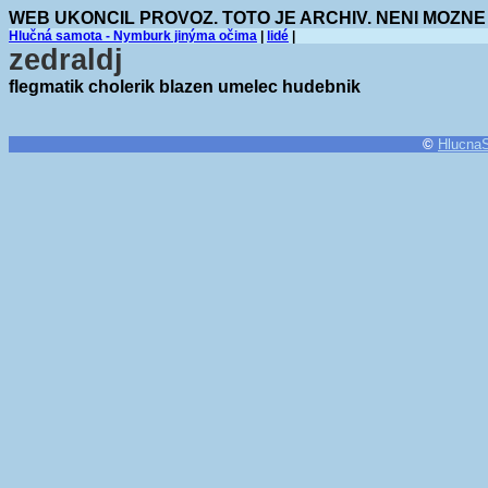
WEB UKONCIL PROVOZ. TOTO JE ARCHIV. NENI MOZNE
Hlučná samota - Nymburk jinýma očima
|
lidé
|
zedraldj
flegmatik cholerik blazen umelec hudebnik
©
Hlucna