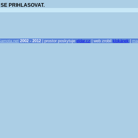
 SE PRIHLASOVAT.
Samota.net
2002 - 2012
| prostor poskytuje
eldar.cz
| web zrobil
klokánek
|
ma