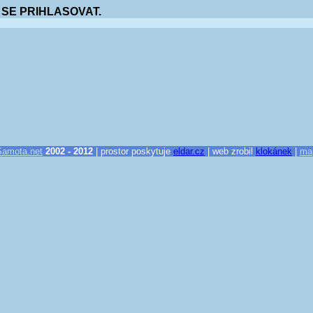
 SE PRIHLASOVAT.
Samota.net
2002 - 2012
| prostor poskytuje
eldar.cz
| web zrobil
klokánek
|
ma