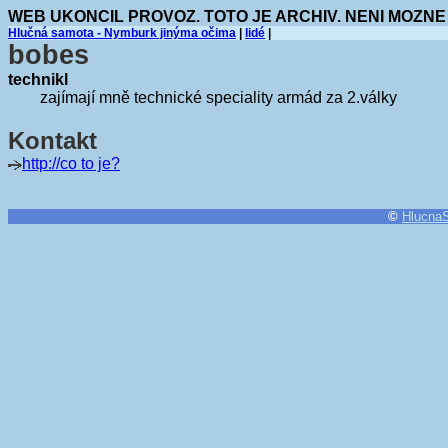
WEB UKONCIL PROVOZ. TOTO JE ARCHIV. NENI MOZNE
Hlučná samota - Nymburk jinýma očima
|
lidé
|
bobes
technikl
zajímají mně technické speciality armád za 2.války
Kontakt
http://co to je?
©
Hlucna