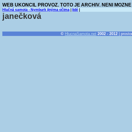
WEB UKONCIL PROVOZ. TOTO JE ARCHIV. NENI MOZNE
Hlučná samota - Nymburk jinýma očima
|
lidé
|
janečková
©
HlucnaSamota.net
2002 - 2012
| prosto