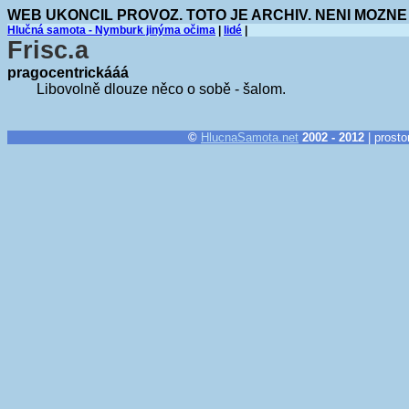
WEB UKONCIL PROVOZ. TOTO JE ARCHIV. NENI MOZNE
Hlučná samota - Nymburk jinýma očima
|
lidé
|
Frisc.a
pragocentrickááá
Libovolně dlouze něco o sobě - šalom.
©
HlucnaSamota.net
2002 - 2012
| prosto