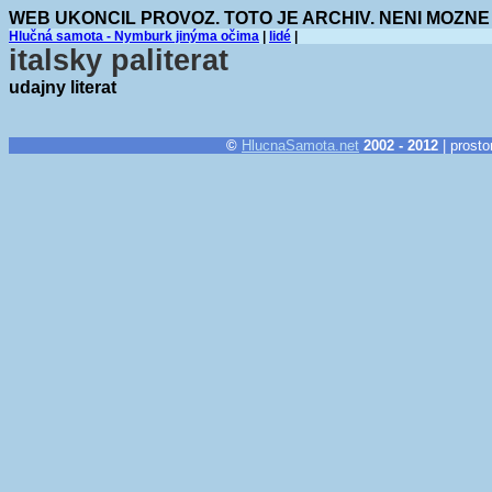
WEB UKONCIL PROVOZ. TOTO JE ARCHIV. NENI MOZNE
Hlučná samota - Nymburk jinýma očima
|
lidé
|
italsky paliterat
udajny literat
©
HlucnaSamota.net
2002 - 2012
| prosto