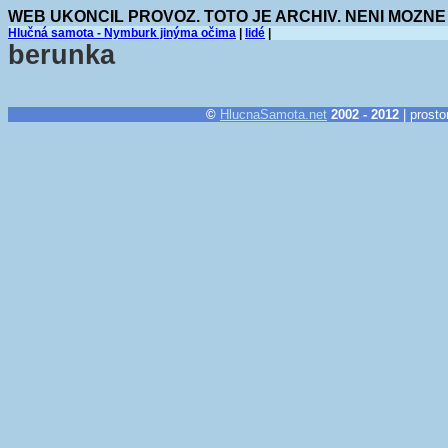
WEB UKONCIL PROVOZ. TOTO JE ARCHIV. NENI MOZNE
Hlučná samota - Nymburk jinýma očima
|
lidé
|
berunka
©
HlucnaSamota.net
2002 - 2012
| prosto