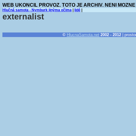
WEB UKONCIL PROVOZ. TOTO JE ARCHIV. NENI MOZNE
Hlučná samota - Nymburk jinýma očima
|
lidé
|
externalist
©
HlucnaSamota.net
2002 - 2012
| prosto