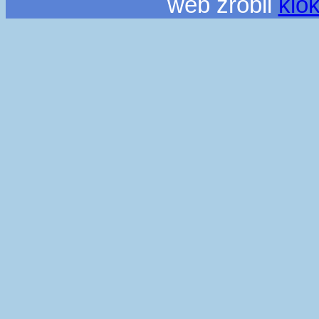
web zrobil
klo