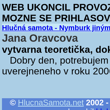
WEB UKONCIL PROVOZ.
MOZNE SE PRIHLASOV
Hlučná samota - Nymburk jiný
Jana Oravcova
vytvarna teoretička, d
Dobry den, potrebujem 
uverejneneho v roku 2006
©
HlucnaSamota.net
2002 -