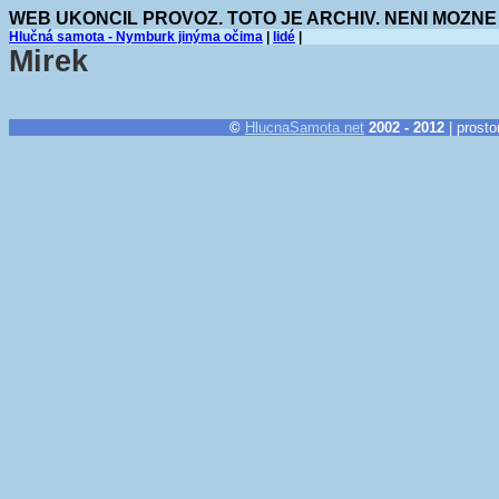
WEB UKONCIL PROVOZ. TOTO JE ARCHIV. NENI MOZNE
Hlučná samota - Nymburk jinýma očima
|
lidé
|
Mirek
©
HlucnaSamota.net
2002 - 2012
| prosto