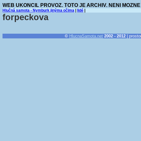
WEB UKONCIL PROVOZ. TOTO JE ARCHIV. NENI MOZNE
Hlučná samota - Nymburk jinýma očima
|
lidé
|
forpeckova
©
HlucnaSamota.net
2002 - 2012
| prosto