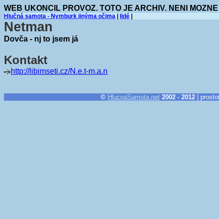
WEB UKONCIL PROVOZ. TOTO JE ARCHIV. NENI MOZNE
Hlučná samota - Nymburk jinýma očima
|
lidé
|
Netman
Dovča - nj to jsem já
Kontakt
http://libimseti.cz/N.e.t-m.a.n
©
HlucnaSamota.net
2002 - 2012
| prosto