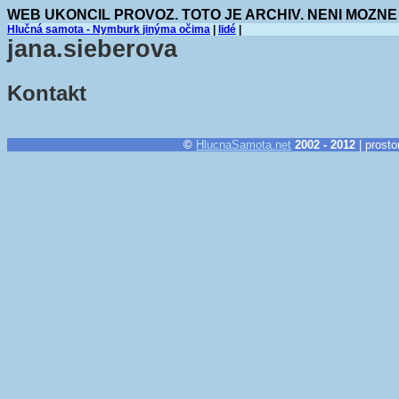
WEB UKONCIL PROVOZ. TOTO JE ARCHIV. NENI MOZNE
Hlučná samota - Nymburk jinýma očima
|
lidé
|
jana.sieberova
Kontakt
©
HlucnaSamota.net
2002 - 2012
| prosto