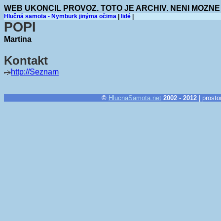
WEB UKONCIL PROVOZ. TOTO JE ARCHIV. NENI MOZNE
Hlučná samota - Nymburk jinýma očima
|
lidé
|
POPI
Martina
Kontakt
http://Seznam
©
HlucnaSamota.net
2002 - 2012
| prosto