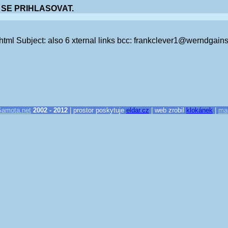
 SE PRIHLASOVAT.
/html Subject: also 6 xternal links bcc: frankclever1@werndgai
Samota.net
2002 - 2012
| prostor poskytuje
eldar.cz
| web zrobil
klokánek
|
ma