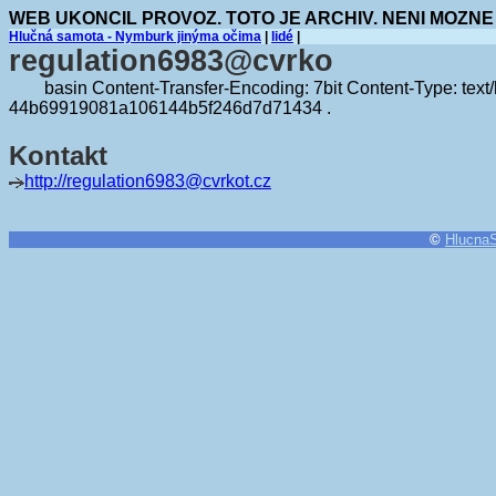
WEB UKONCIL PROVOZ. TOTO JE ARCHIV. NENI MOZNE
Hlučná samota - Nymburk jinýma očima
|
lidé
|
regulation6983@cvrko
basin Content-Transfer-Encoding: 7bit Content-Type: text
44b69919081a106144b5f246d7d71434 .
Kontakt
http://regulation6983@cvrkot.cz
©
Hlucna